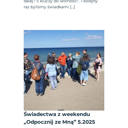
dalej? 5 kluczy do wolności”. I kolejny
raz byliśmy świadkami […]
Świadectwa z weekendu
„Odpocznij ze Mną” 5.2025