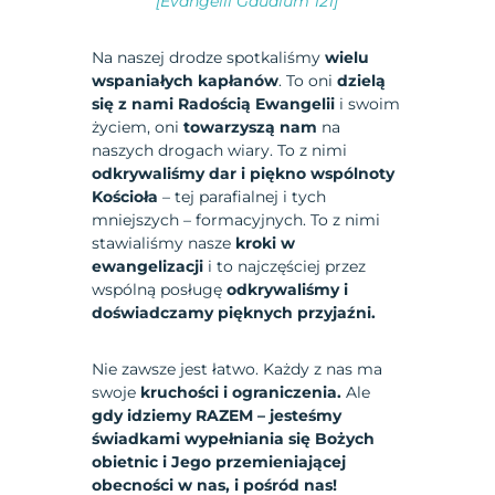
[Evangelii Gaudium 121]
Na naszej drodze spotkaliśmy
wielu
wspaniałych kapłanów
. To oni
dzielą
się z nami Radością Ewangelii
i swoim
życiem, oni
towarzyszą nam
na
naszych drogach wiary. To z nimi
odkrywaliśmy dar i piękno wspólnoty
Kościoła
– tej parafialnej i tych
mniejszych – formacyjnych. To z nimi
stawialiśmy nasze
kroki w
ewangelizacji
i to najczęściej przez
wspólną posługę
odkrywaliśmy i
doświadczamy pięknych przyjaźni.
Nie zawsze jest łatwo. Każdy z nas ma
swoje
kruchości i ograniczenia.
Ale
gdy idziemy RAZEM – jesteśmy
świadkami wypełniania się Bożych
obietnic i Jego przemieniającej
obecności w nas, i pośród nas!