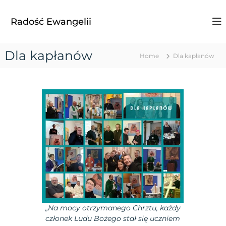
S
k
Radość Ewangelii
i
p
t
Dla kapłanów
Home
Dla kapłanów
o
c
o
n
t
e
n
t
„Na mocy otrzymanego Chrztu, każdy
członek Ludu Bożego stał się uczniem