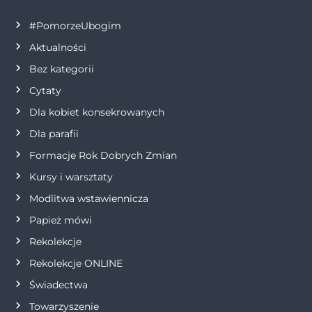
o
g
p
n
#PomorzeUbogim
o
er
p
k
Aktualności
k
Bez kategorii
Cytaty
Dla kobiet konsekrowanych
Dla parafii
Formacje Rok Dobrych Zmian
Kursy i warsztaty
Modlitwa wstawiennicza
Papież mówi
Rekolekcje
Rekolekcje ONLINE
Świadectwa
Towarzyszenie