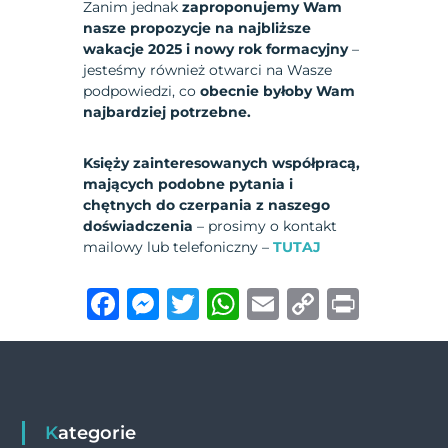
Zanim jednak
zaproponujemy Wam
nasze propozycje na najbliższe
wakacje 2025 i nowy rok formacyjny
–
jesteśmy również otwarci na Wasze
podpowiedzi, co
obecnie byłoby Wam
najbardziej potrzebne.
Księży zainteresowanych współpracą,
mających podobne pytania i
chętnych do czerpania z naszego
doświadczenia
– prosimy o kontakt
mailowy lub telefoniczny –
TUTAJ
F
M
T
W
E
C
P
a
e
w
h
m
o
ri
c
ss
it
at
ai
p
n
e
e
te
s
l
y
t
b
n
r
A
Li
Kategorie