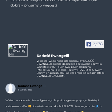
Co to za miesiąc! Co to za rok! To dzięki Wam tyle
dobra – prosimy o więcej :)
2,938
Radość Ewangelii
W naszej wspólnocie pragniemy, by RADOŚĆ
EWANGELII dotarła do każdego człowieka i ożywiła
wszystkie sfery - duchową, psychologiczną,
intelektualną i cielesną. Idziemy RAZEM za Słowem
Bożym i nauczaniem Papieża Franciszka z adhortacji
EVANGELII GAUDIUM.
Radość Ewangelii
1 week ago
W dniu wspomnienia św. Ignacego Loyoli pragniemy życzyć Każdej i
Każdemu z Was
doświadczenia takich RELACJI i towarzyszenia
, o