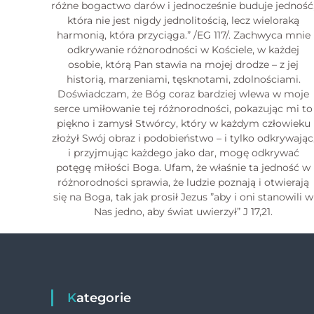
różne bogactwo darów i jednocześnie buduje jedność
która nie jest nigdy jednolitością, lecz wieloraką
harmonią, która przyciąga.” /EG 117/. Zachwyca mnie
odkrywanie różnorodności w Kościele, w każdej
osobie, którą Pan stawia na mojej drodze – z jej
historią, marzeniami, tęsknotami, zdolnościami.
Doświadczam, że Bóg coraz bardziej wlewa w moje
serce umiłowanie tej różnorodności, pokazując mi to
piękno i zamysł Stwórcy, który w każdym człowieku
złożył Swój obraz i podobieństwo – i tylko odkrywając
i przyjmując każdego jako dar, mogę odkrywać
potęgę miłości Boga. Ufam, że właśnie ta jedność w
różnorodności sprawia, że ludzie poznają i otwierają
się na Boga, tak jak prosił Jezus ”aby i oni stanowili w
Nas jedno, aby świat uwierzył” J 17,21.
Kategorie