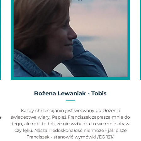
Bożena Lewaniak - Tobis
Każdy chrześcijanin jest wezwany do złożenia
a
świadectwa wiary. Papież Franciszek zaprasza mnie do
tego, ale robi to tak, że nie wzbudza to we mnie obaw
czy lęku. Nasza niedoskonałość nie może - jak pisze
Franciszek - stanowić wymówki /EG 121/.