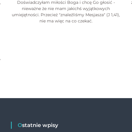
,
Doświadczyłam miłości Boga i chcę Go głosić -
nieważne że nie mam jakichś wyjątkowych
umiejętności. Przecież "znaleźliśmy Mesjasza" (J 1,41),
nie ma więc na co czekać.
,
Ostatnie wpisy