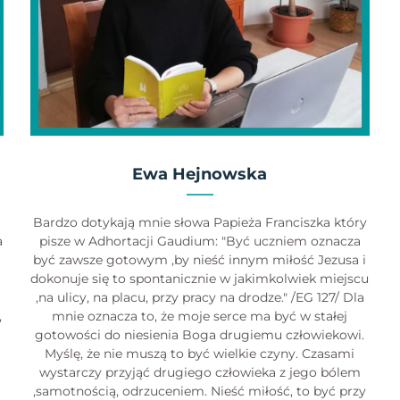
Ewa Hejnowska
Bardzo dotykają mnie słowa Papieża Franciszka który
a
pisze w Adhortacji Gaudium: "Być uczniem oznacza
być zawsze gotowym ,by nieść innym miłość Jezusa i
dokonuje się to spontanicznie w jakimkolwiek miejscu
,na ulicy, na placu, przy pracy na drodze." /EG 127/ Dla
,
mnie oznacza to, że moje serce ma być w stałej
gotowości do niesienia Boga drugiemu człowiekowi.
Myślę, że nie muszą to być wielkie czyny. Czasami
wystarczy przyjąć drugiego człowieka z jego bólem
,samotnością, odrzuceniem. Nieść miłość, to być przy