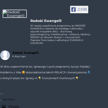
2,938
Radość Ewangelii
W naszej wspólnocie pragniemy, by RADOŚĆ
EWANGELII dotarła do każdego człowieka i
ożywiła wszystkie sfery - duchową,
psychologiczną, intelektualną i cielesną. Idziemy
RAZEM za Słowem Bożym i nauczaniem
Papieża Franciszka z adhortacji EVANGELII
GAUDIUM.
Radość Ewangelii
6 days ago
W dniu wspomnienia św. Ignacego Loyoli pragniemy życzyć Każdej i
Każdemu z Was
doświadczenia takich RELACJI i towarzyszenia
,
o których pisze św. Ignacy w
Ćwiczeniach Duchowych
---
...
See More
Photo