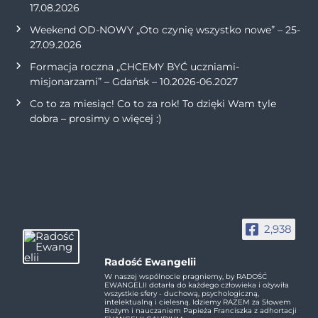
17.08.2026
Weekend OD-NOWY „Oto czynię wszystko nowe” – 25-
27.09.2026
Formacja roczna „CHCEMY BYĆ uczniami-
misjonarzami” – Gdańsk – 10.2026-06.2027
Co to za miesiąc! Co to za rok! To dzięki Wam tyle
dobra – prosimy o więcej :)
2,938
Radość Ewangelii
W naszej wspólnocie pragniemy, by RADOŚĆ
EWANGELII dotarła do każdego człowieka i ożywiła
wszystkie sfery - duchową, psychologiczną,
intelektualną i cielesną. Idziemy RAZEM za Słowem
Bożym i nauczaniem Papieża Franciszka z adhortacji