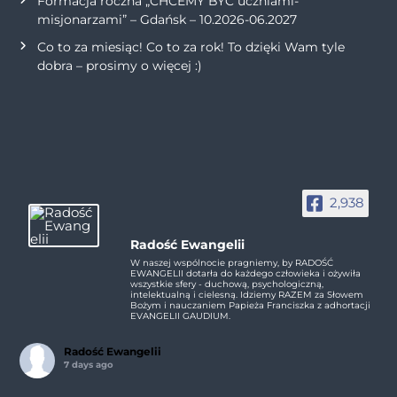
Formacja roczna „CHCEMY BYĆ uczniami-
misjonarzami” – Gdańsk – 10.2026-06.2027
Co to za miesiąc! Co to za rok! To dzięki Wam tyle
dobra – prosimy o więcej :)
2,938
Radość Ewangelii
W naszej wspólnocie pragniemy, by RADOŚĆ
EWANGELII dotarła do każdego człowieka i ożywiła
wszystkie sfery - duchową, psychologiczną,
intelektualną i cielesną. Idziemy RAZEM za Słowem
Bożym i nauczaniem Papieża Franciszka z adhortacji
EVANGELII GAUDIUM.
Radość Ewangelii
7 days ago