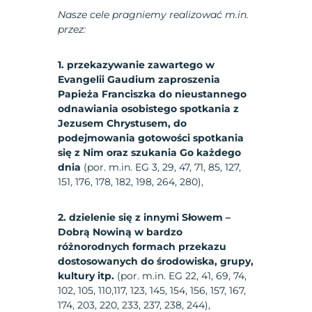
Nasze cele pragniemy realizować m.in.
przez:
1. przekazywanie zawartego w
Evangelii Gaudium zaproszenia
Papieża Franciszka do nieustannego
odnawiania osobistego spotkania z
Jezusem Chrystusem, do
podejmowania gotowości spotkania
się z Nim oraz szukania Go każdego
dnia
(por. m.in. EG 3, 29, 47, 71, 85, 127,
151, 176, 178, 182, 198, 264, 280),
2. dzielenie się z innymi Słowem –
Dobrą Nowiną w bardzo
różnorodnych formach przekazu
dostosowanych do środowiska, grupy,
kultury itp.
(por. m.in. EG 22, 41, 69, 74,
102, 105, 110,117, 123, 145, 154, 156, 157, 167,
174, 203, 220, 233, 237, 238, 244),