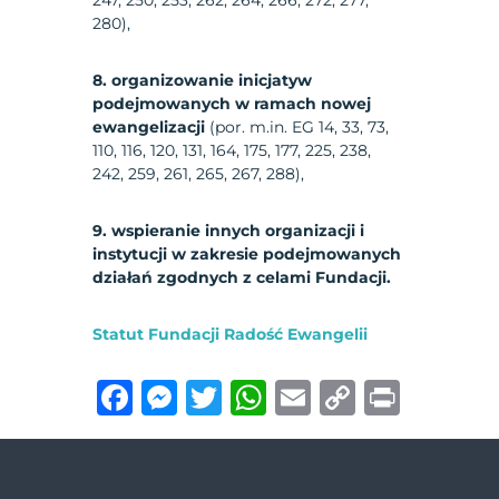
247, 250, 253, 262, 264, 266, 272, 277,
280),
8. organizowanie inicjatyw
podejmowanych w ramach nowej
ewangelizacji
(por. m.in. EG 14, 33, 73,
110, 116, 120, 131, 164, 175, 177, 225, 238,
242, 259, 261, 265, 267, 288),
9. wspieranie innych organizacji i
instytucji w zakresie podejmowanych
działań zgodnych z celami Fundacji.
Statut Fundacji Radość Ewangelii
F
M
T
W
E
C
P
a
e
w
h
m
o
ri
c
ss
it
at
ai
p
n