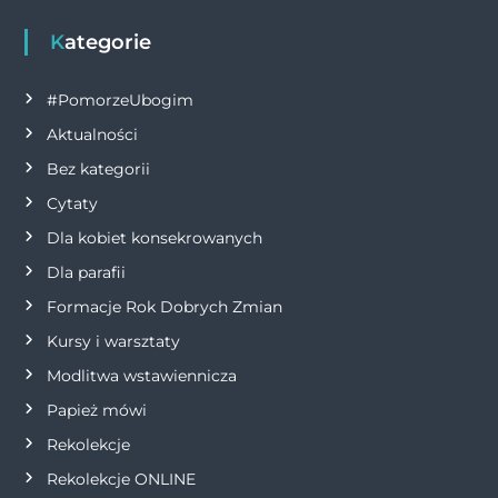
e
e
te
s
l
y
t
b
n
r
A
Li
Kategorie
o
g
p
n
#PomorzeUbogim
o
er
p
k
Aktualności
k
Bez kategorii
Cytaty
Dla kobiet konsekrowanych
Dla parafii
Formacje Rok Dobrych Zmian
Kursy i warsztaty
Modlitwa wstawiennicza
Papież mówi
Rekolekcje
Rekolekcje ONLINE