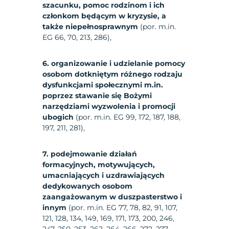
szacunku, pomoc rodzinom i ich
członkom będącym w kryzysie, a
także niepełnosprawnym
(por. m.in.
EG 66, 70, 213, 286),
6. organizowanie i udzielanie pomocy
osobom dotkniętym różnego rodzaju
dysfunkcjami społecznymi m.in.
poprzez stawanie się Bożymi
narzędziami wyzwolenia i promocji
ubogich
(por. m.in. EG 99, 172, 187, 188,
197, 211, 281),
7. podejmowanie działań
formacyjnych, motywujących,
umacniających i uzdrawiających
dedykowanych osobom
zaangażowanym w duszpasterstwo i
innym
(por. m.in. EG 77, 78, 82, 91, 107,
121, 128, 134, 149, 169, 171, 173, 200, 246,