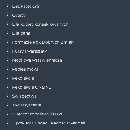
a
Bez kategorii
w
Cytaty
Dla kobiet konsekrowanych
p
Dla parafii
i
Formacje Rok Dobrych Zmian
Kursy i warsztaty
s
Modlitwa wstawiennicza
u
Papież mówi
Rekolekcje
Rekolekcje ONLINE
Świadectwa
Towarzyszenie
Wieczór modlitwy i łaski
Z posługi Fundacji Radość Ewangelii