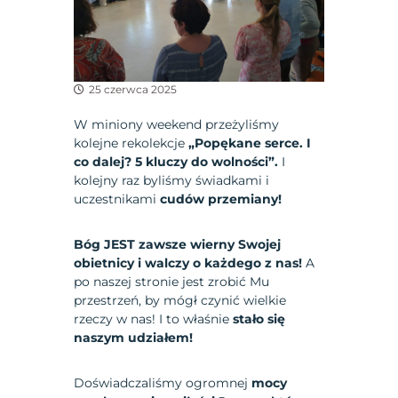
25 czerwca 2025
W miniony weekend przeżyliśmy
kolejne rekolekcje
„Popękane serce. I
co dalej? 5 kluczy do wolności”.
I
kolejny raz byliśmy świadkami i
uczestnikami
cudów przemiany!
Bóg JEST zawsze wierny Swojej
obietnicy i walczy o każdego z nas!
A
po naszej stronie jest zrobić Mu
przestrzeń, by mógł czynić wielkie
rzeczy w nas! I to właśnie
stało się
naszym udziałem!
Doświadczaliśmy ogromnej
mocy