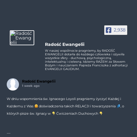
2,938
Radość Ewangelii
W naszej wspólnocie pragniemy, by RADOŚĆ
EWANGELII dotarła do każdego człowieka i ożywiła
wszystkie sfery - duchową, psychologiczną,
intelektualną i cielesną. Idziemy RAZEM za Słowem
Bożym i nauczaniem Papieża Franciszka z adhortacji
EVANGELII GAUDIUM.
Radość Ewangelii
1 week ago
W dniu wspomnienia św. Ignacego Loyoli pragniemy życzyć Każdej i
Każdemu z Was
doświadczenia takich RELACJI i towarzyszenia
, o
których pisze św. Ignacy w
Ćwiczeniach Duchowych
---