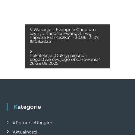
a
e
w
h
m
o
ri
c
ss
it
at
ai
p
n
e
e
te
s
l
y
t
b
n
r
A
Li
N
Wakacje z Evangelii Gaudium
czyli „o Radości Ewangelii wg
o
g
p
n
Papieża Franciszka” – 30.06, 21.07,
18.08.2025
a
o
er
p
k
w
Rekolekcje „Odkryj piękno i
k
bogactwo swojego obdarowania”
26-28.09.2025
i
g
a
Kategorie
c
#PomorzeUbogim
j
Aktualności