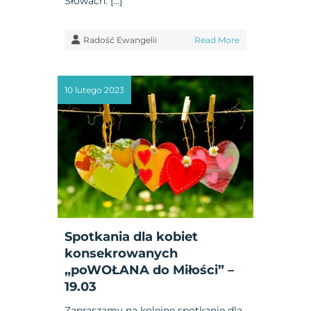
Słowach: […]
Radość Ewangelii
Read More
10 lutego 2023
Spotkania dla kobiet
konsekrowanych
„poWOŁANA do Miłości” –
19.03
Zapraszamy na kolejne spotkanie dla