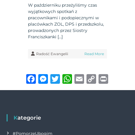
W październiku przeżyliśmy czas
wyjątkowych spotkań z
pracownikami i podopiecznymi w
placówkach ZOL, DPS i przedszkolu,
prowadzonych przez Siostry
Franciszkanki […]
Radość Ewangelii
Read More
F
M
T
W
E
C
P
a
e
w
h
m
o
ri
c
ss
it
at
ai
p
n
e
e
te
s
l
y
t
b
n
r
A
Li
Kategorie
o
g
p
n
#PomorzeUbogim