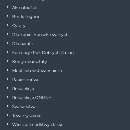
o
er
p
k
Aktualności
k
Bez kategorii
Cytaty
Dla kobiet konsekrowanych
Dla parafii
Formacje Rok Dobrych Zmian
Kursy i warsztaty
Modlitwa wstawiennicza
Papież mówi
Rekolekcje
Rekolekcje ONLINE
Świadectwa
Towarzyszenie
Wieczór modlitwy i łaski