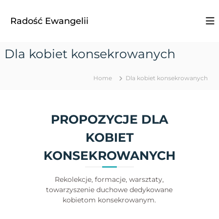
S
k
Radość Ewangelii
i
p
t
Dla kobiet konsekrowanych
o
c
o
Home
Dla kobiet konsekrowanych
n
t
e
PROPOZYCJE DLA
n
t
KOBIET
KONSEKROWANYCH
Rekolekcje, formacje, warsztaty,
towarzyszenie duchowe dedykowane
kobietom konsekrowanym.