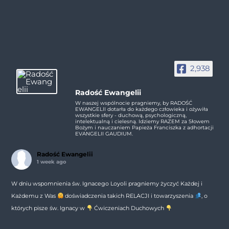
2,938
Radość Ewangelii
W naszej wspólnocie pragniemy, by RADOŚĆ
EWANGELII dotarła do każdego człowieka i ożywiła
wszystkie sfery - duchową, psychologiczną,
intelektualną i cielesną. Idziemy RAZEM za Słowem
Bożym i nauczaniem Papieża Franciszka z adhortacji
EVANGELII GAUDIUM.
Radość Ewangelii
1 week ago
W dniu wspomnienia św. Ignacego Loyoli pragniemy życzyć Każdej i
Każdemu z Was
doświadczenia takich RELACJI i towarzyszenia
, o
których pisze św. Ignacy w
Ćwiczeniach Duchowych