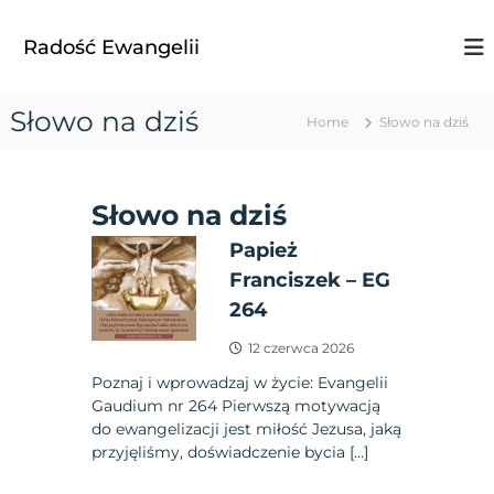
S
k
Radość Ewangelii
i
p
t
Słowo na dziś
Home
Słowo na dziś
o
c
o
n
Słowo na dziś
t
e
Papież
n
Franciszek – EG
t
264
12 czerwca 2026
Poznaj i wprowadzaj w życie: Evangelii
Gaudium nr 264 Pierwszą motywacją
do ewangelizacji jest miłość Jezusa, jaką
przyjęliśmy, doświadczenie bycia […]