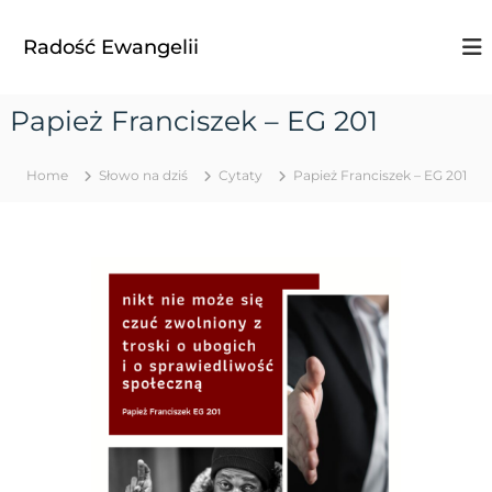
S
k
Radość Ewangelii
i
p
t
Papież Franciszek – EG 201
o
c
o
Home
Słowo na dziś
Cytaty
Papież Franciszek – EG 201
n
t
e
n
t