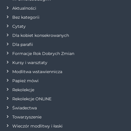
Aktualności
c
Bez kategorii
j
Cytaty
Dla kobiet konsekrowanych
a
Dla parafii
w
Formacje Rok Dobrych Zmian
p
Kursy i warsztaty
Modlitwa wstawiennicza
i
Papież mówi
s
Rekolekcje
Rekolekcje ONLINE
u
Świadectwa
Towarzyszenie
Wieczór modlitwy i łaski