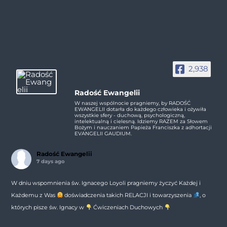
2,938
Radość Ewangelii
W naszej wspólnocie pragniemy, by RADOŚĆ
EWANGELII dotarła do każdego człowieka i ożywiła
wszystkie sfery - duchową, psychologiczną,
intelektualną i cielesną. Idziemy RAZEM za Słowem
Bożym i nauczaniem Papieża Franciszka z adhortacji
EVANGELII GAUDIUM.
Radość Ewangelii
7 days ago
W dniu wspomnienia św. Ignacego Loyoli pragniemy życzyć Każdej i
Każdemu z Was
doświadczenia takich RELACJI i towarzyszenia
, o
których pisze św. Ignacy w
Ćwiczeniach Duchowych