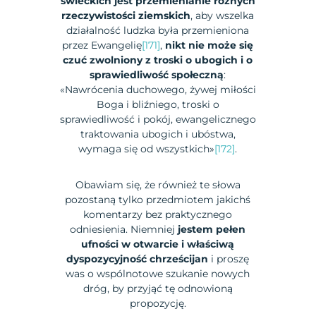
świeckich jest przemienianie różnych
rzeczywistości ziemskich
, aby wszelka
działalność ludzka była przemieniona
przez Ewangelię
[171]
,
nikt nie może się
czuć zwolniony z troski o ubogich i o
sprawiedliwość społeczną
:
«Nawrócenia duchowego, żywej miłości
Boga i bliźniego, troski o
sprawiedliwość i pokój, ewangelicznego
traktowania ubogich i ubóstwa,
wymaga się od wszystkich»
[172]
.
Obawiam się, że również te słowa
pozostaną tylko przedmiotem jakichś
komentarzy bez praktycznego
odniesienia. Niemniej
jestem pełen
ufności w otwarcie i właściwą
dyspozycyjność chrześcijan
i proszę
was o wspólnotowe szukanie nowych
dróg, by przyjąć tę odnowioną
propozycję.