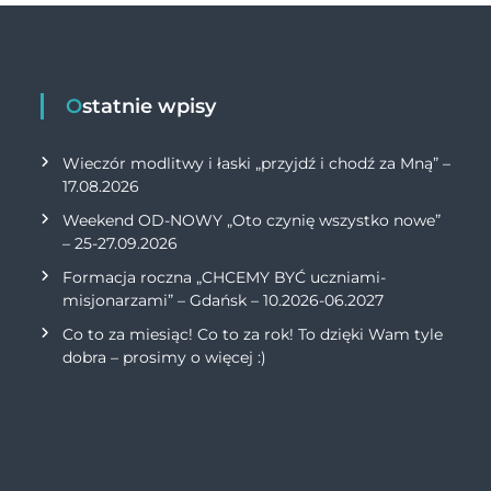
at
ai
p
n
s
l
y
t
A
Li
Ostatnie wpisy
p
n
p
Wieczór modlitwy i łaski „przyjdź i chodź za Mną” –
k
17.08.2026
Weekend OD-NOWY „Oto czynię wszystko nowe”
– 25-27.09.2026
Formacja roczna „CHCEMY BYĆ uczniami-
misjonarzami” – Gdańsk – 10.2026-06.2027
Co to za miesiąc! Co to za rok! To dzięki Wam tyle
dobra – prosimy o więcej :)