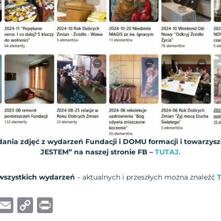
ania zdjęć z wydarzeń Fundacji i DOMU formacji i towarzy
JESTEM” na naszej stronie FB –
TUTAJ.
wszystkich wydarzeń
– aktualnych i przeszłych można znaleźć
W
E
C
P
h
m
o
ri