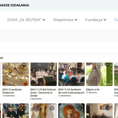
ASZE DZIAŁANIA
DOM „JA JESTEM”
Wspólnota
Fundacja
Ś