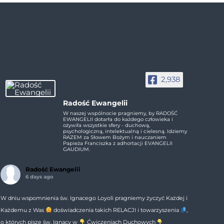
2,938
Radość Ewangelii
W naszej wspólnocie pragniemy, by RADOŚĆ
EWANGELII dotarła do każdego człowieka i
ożywiła wszystkie sfery - duchową,
psychologiczną, intelektualną i cielesną. Idziemy
RAZEM za Słowem Bożym i nauczaniem
Papieża Franciszka z adhortacji EVANGELII
GAUDIUM.
Radość Ewangelii
6 days ago
W dniu wspomnienia św. Ignacego Loyoli pragniemy życzyć Każdej i
Każdemu z Was
doświadczenia takich RELACJI i towarzyszenia
,
o których pisze św. Ignacy w
Ćwiczeniach Duchowych