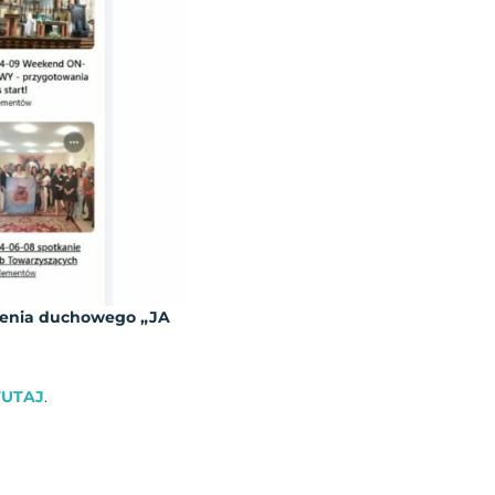
szenia duchowego „JA
TUTAJ
.