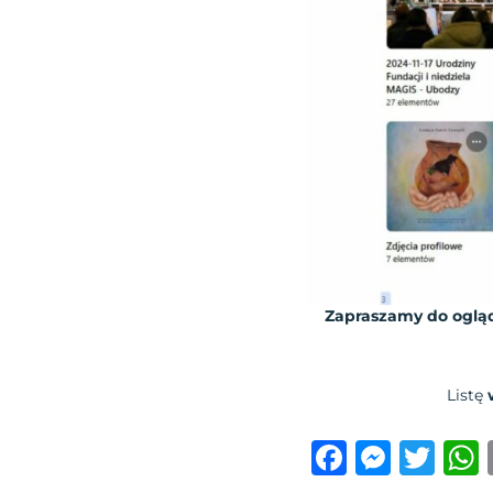
Zapraszamy do ogląd
Listę
F
M
T
a
e
w