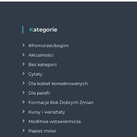
c
ss
it
e
e
te
b
n
r
Kategorie
o
g
#PomorzeUbogim
o
er
Aktualności
k
Bez kategorii
Cytaty
Dla kobiet konsekrowanych
Dla parafii
Formacje Rok Dobrych Zmian
Kursy i warsztaty
Modlitwa wstawiennicza
Papież mówi