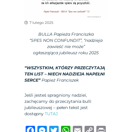
7 lutego 2025
BULLA
Papieża Franciszka
“SPES NON CONFUNDIT”, “nadzieja
zawieść nie może”
ogłaszająca jubileusz roku 2025
“WSZYSTKIM, KTÓRZY PRZECZYTAJĄ
TEN LIST – NIECH NADZIEJA NAPEŁNI
SERCE”
Papież Franciszek
Jeśli jesteś spragniony nadziei,
zachęcamy do przeczytania bulli
jubileuszowej – pełen tekst jest
dostępny
TUTAJ
F
M
T
W
E
C
P