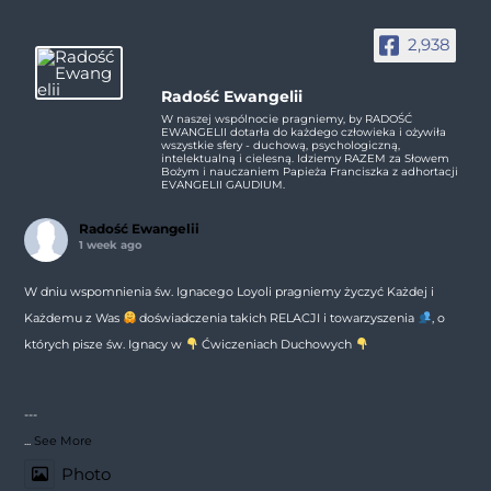
2,938
Radość Ewangelii
W naszej wspólnocie pragniemy, by RADOŚĆ
EWANGELII dotarła do każdego człowieka i ożywiła
wszystkie sfery - duchową, psychologiczną,
intelektualną i cielesną. Idziemy RAZEM za Słowem
Bożym i nauczaniem Papieża Franciszka z adhortacji
EVANGELII GAUDIUM.
Radość Ewangelii
1 week ago
W dniu wspomnienia św. Ignacego Loyoli pragniemy życzyć Każdej i
Każdemu z Was
doświadczenia takich RELACJI i towarzyszenia
, o
których pisze św. Ignacy w
Ćwiczeniach Duchowych
---
...
See More
Photo