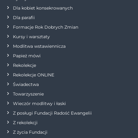
Dla kobiet konsekrowanych
a
Dla parafii
w
Formacje Rok Dobrych Zmian
p
Kursy i warsztaty
Modlitwa wstawiennicza
i
Papież mówi
s
Rekolekcje
Rekolekcje ONLINE
u
Świadectwa
Towarzyszenie
Wieczór modlitwy i łaski
Z posługi Fundacji Radość Ewangelii
Z rekolekcji
Z życia Fundacji