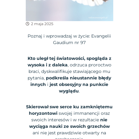
2 maja 2025
Poznaj i wprowadzaj w życie: Evangelii
Gaudium nr 97
Kto uległ tej światowości, spogląda z
wysoka i z daleka
, odrzuca proroctwo
braci, dyskwalifikuje stawiającego mu
pytania,
podkreśla nieustannie błędy
innych
i
jest obsesyjny na punkcie
wyglądu
.
Skierował swe serce ku zamkniętemu
horyzontowi
swojej immanencji oraz
swoich interesów i w rezultacie
nie
wyciąga nauki ze swoich grzechów
ani nie jest prawdziwie otwarty na