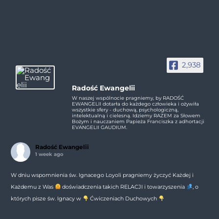
2,938
Radość Ewangelii
W naszej wspólnocie pragniemy, by RADOŚĆ
EWANGELII dotarła do każdego człowieka i ożywiła
wszystkie sfery - duchową, psychologiczną,
intelektualną i cielesną. Idziemy RAZEM za Słowem
Bożym i nauczaniem Papieża Franciszka z adhortacji
EVANGELII GAUDIUM.
Radość Ewangelii
1 week ago
W dniu wspomnienia św. Ignacego Loyoli pragniemy życzyć Każdej i
Każdemu z Was
doświadczenia takich RELACJI i towarzyszenia
, o
których pisze św. Ignacy w
Ćwiczeniach Duchowych