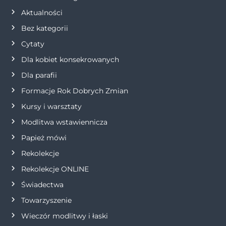
Aktualności
c
Bez kategorii
j
Cytaty
Dla kobiet konsekrowanych
a
Dla parafii
w
Formacje Rok Dobrych Zmian
p
Kursy i warsztaty
Modlitwa wstawiennicza
i
Papież mówi
s
Rekolekcje
Rekolekcje ONLINE
u
Świadectwa
Towarzyszenie
Wieczór modlitwy i łaski