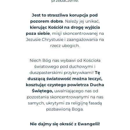
przebaczenie.
Jest to straszliwa korupcja pod
pozorem dobra
. Należy jej unikać,
kierując Kościół na drogę wyjścia
poza siebie
, misji skoncentrowanej na
Jezusie Chrystusie i zaangażowania na
rzecz ubogich.
Niech Bóg nas wybawi od Kościoła
światowego pod duchowymi i
duszpasterskimi przykrywkami!
Tę
duszącą światowość można leczyć,
kosztując czystego powietrza Ducha
Świętego,
uwalniającego nas od
pozostania skoncentrowanymi na nas
samych, ukrytymi za religijną fasadą
pozbawioną Boga.
Nie dajmy się okraść z Ewangelii!