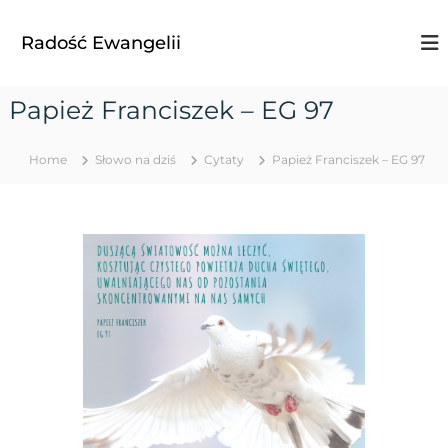
S
k
Radość Ewangelii
i
p
t
Papież Franciszek – EG 97
o
c
o
Home
Słowo na dziś
Cytaty
Papież Franciszek – EG 97
n
t
e
n
t