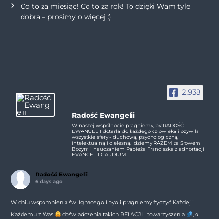
Co to za miesiąc! Co to za rok! To dzięki Wam tyle
dobra – prosimy o więcej :)
2,938
Radość Ewangelii
W naszej wspólnocie pragniemy, by RADOŚĆ
EWANGELII dotarła do każdego człowieka i ożywiła
wszystkie sfery - duchową, psychologiczną,
intelektualną i cielesną. Idziemy RAZEM za Słowem
Bożym i nauczaniem Papieża Franciszka z adhortacji
EVANGELII GAUDIUM.
Radość Ewangelii
6 days ago
W dniu wspomnienia św. Ignacego Loyoli pragniemy życzyć Każdej i
Każdemu z Was
doświadczenia takich RELACJI i towarzyszenia
, o