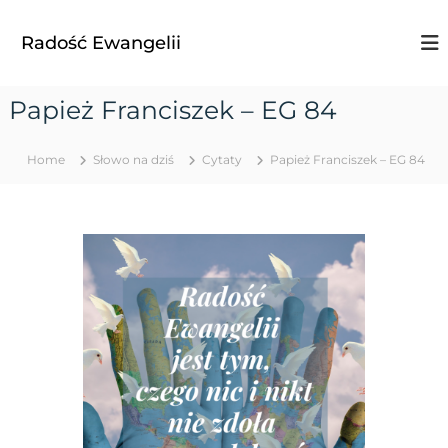
S
k
Radość Ewangelii
i
p
t
Papież Franciszek – EG 84
o
c
o
Home
Słowo na dziś
Cytaty
Papież Franciszek – EG 84
n
t
e
n
t