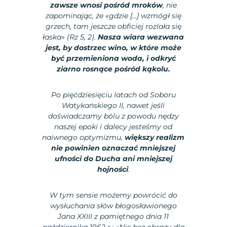
zawsze wnosi pośród mroków
, nie
zapominając, że «gdzie […] wzmógł się
grzech, tam jeszcze obficiej rozlała się
łaska» (Rz 5, 2).
Nasza wiara wezwana
jest, by dostrzec wino, w które może
być przemieniona woda, i odkryć
ziarno rosnące pośród kąkolu.
Po pięćdziesięciu latach od Soboru
Watykańskiego II, nawet jeśli
doświadczamy bólu z powodu nędzy
naszej epoki i dalecy jesteśmy od
naiwnego optymizmu,
większy realizm
nie powinien oznaczać mniejszej
ufności do Ducha ani mniejszej
hojności
.
W tym sensie możemy powrócić do
wysłuchania słów błogosławionego
Jana XXIII z pamiętnego dnia 11
października 1962 r.: «Nie bez obrazy dla