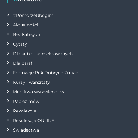
g
a
#PomorzeUbogim
Aktualności
c
Bez kategorii
j
Cytaty
Dla kobiet konsekrowanych
a
Dla parafii
w
Formacje Rok Dobrych Zmian
p
Kursy i warsztaty
Modlitwa wstawiennicza
i
Papież mówi
s
Rekolekcje
Rekolekcje ONLINE
u
Świadectwa