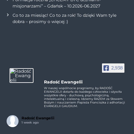
misjonarzami” – Gdańsk – 10.2026-06.2027
Co to za miesiąc! Co to za rok! To dzięki Wam tyle
dobra – prosimy o więcej :)
2,938
Radość Ewangelii
W naszej wspólnocie pragniemy, by RADOŚĆ
EWANGELII dotarła do każdego człowieka i ożywiła
wszystkie sfery - duchową, psychologiczną,
intelektualną i cielesną. Idziemy RAZEM za Słowem
Bożym i nauczaniem Papieża Franciszka z adhortacji
EVANGELII GAUDIUM.
Radość Ewangelii
1 week ago