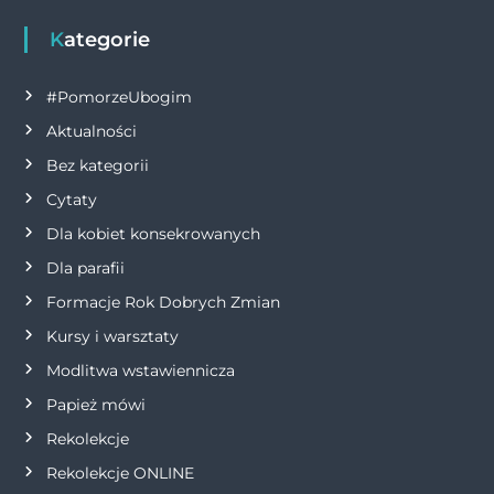
g
Kategorie
a
#PomorzeUbogim
Aktualności
c
Bez kategorii
j
Cytaty
Dla kobiet konsekrowanych
a
Dla parafii
w
Formacje Rok Dobrych Zmian
p
Kursy i warsztaty
Modlitwa wstawiennicza
i
Papież mówi
s
Rekolekcje
Rekolekcje ONLINE
u