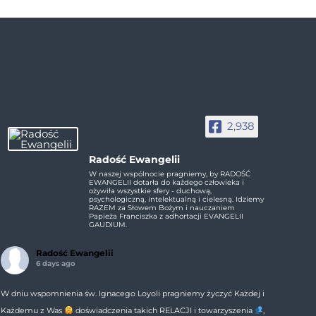
2,938
Radość Ewangelii
W naszej wspólnocie pragniemy, by RADOŚĆ
EWANGELII dotarła do każdego człowieka i
ożywiła wszystkie sfery - duchową,
psychologiczną, intelektualną i cielesną. Idziemy
RAZEM za Słowem Bożym i nauczaniem
Papieża Franciszka z adhortacji EVANGELII
GAUDIUM.
Radość Ewangelii
6 days ago
W dniu wspomnienia św. Ignacego Loyoli pragniemy życzyć Każdej i
Każdemu z Was
doświadczenia takich RELACJI i towarzyszenia
,