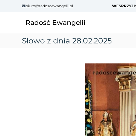
S
biuro@radoscewangelii.pl
WESPRZYJ N
k
i
Radość Ewangelii
p
t
o
Słowo z dnia 28.02.2025
c
o
n
t
e
n
t