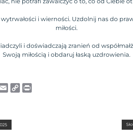
ć, nie potrafi zawalczyć o to, co od Ciebie o
wytrwałości i wierności. Uzdolnij nas do pra
miłości.
iadczyli i doświadczają zranień od współmał
Swoją miłością i obdaruj łaską uzdrowienia.
W
E
C
P
h
m
o
ri
at
ai
p
n
s
l
y
t
A
Li
Sło
2025