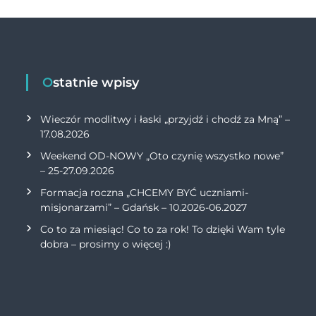
p
n
p
k
Ostatnie wpisy
Wieczór modlitwy i łaski „przyjdź i chodź za Mną” –
17.08.2026
Weekend OD-NOWY „Oto czynię wszystko nowe”
– 25-27.09.2026
Formacja roczna „CHCEMY BYĆ uczniami-
misjonarzami” – Gdańsk – 10.2026-06.2027
Co to za miesiąc! Co to za rok! To dzięki Wam tyle
dobra – prosimy o więcej :)