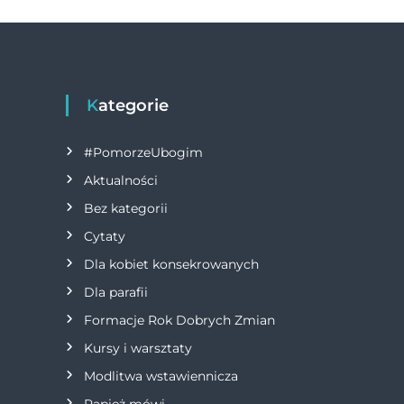
o
g
a
o
er
w
k
i
Kategorie
g
#PomorzeUbogim
a
Aktualności
Bez kategorii
c
Cytaty
j
Dla kobiet konsekrowanych
Dla parafii
a
Formacje Rok Dobrych Zmian
w
Kursy i warsztaty
Modlitwa wstawiennicza
p