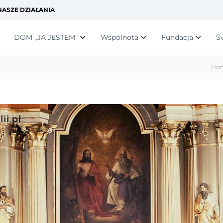
ASZE DZIAŁANIA
DOM „JA JESTEM”
Wspólnota
Fundacja
Ś
Ho