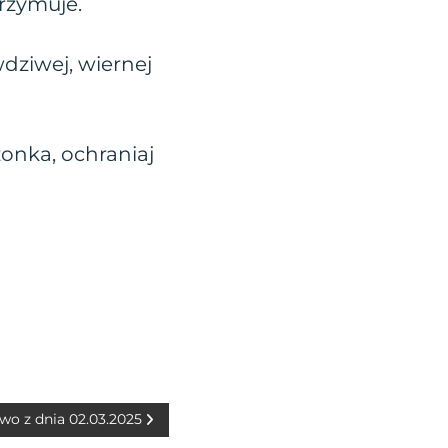
trzymuje.
wdziwej, wiernej
żonka, ochraniaj
wo z dnia 02.03.2025