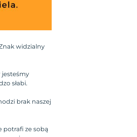
Znak widzialny
y jesteśmy
zo słabi.
odzi brak naszej
 potrafi ze sobą