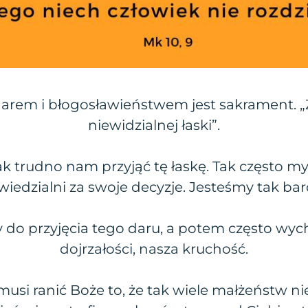
arem i błogosławieństwem jest sakrament. „
niewidzialnej łaski”.
k trudno nam przyjąć tę łaskę. Tak często m
iedzialni za swoje decyzje. Jesteśmy tak bard
do przyjęcia tego daru, a potem często wych
dojrzałości, nasza kruchość.
musi ranić Boże to, że tak wiele małżeństw nie