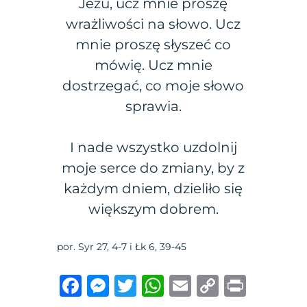
Jezu, ucz mnie proszę
wrażliwości na słowo. Ucz
mnie proszę słyszeć co
mówię. Ucz mnie
dostrzegać, co moje słowo
sprawia.
I nade wszystko uzdolnij
moje serce do zmiany, by z
każdym dniem, dzieliło się
większym dobrem.
por. Syr 27, 4-7 i Łk 6, 39-45
F
M
T
W
E
C
P