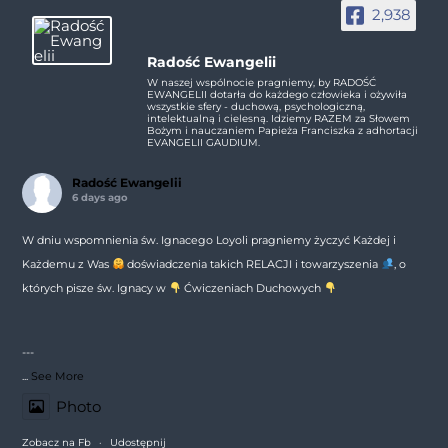
2,938
Radość Ewangelii
W naszej wspólnocie pragniemy, by RADOŚĆ
EWANGELII dotarła do każdego człowieka i ożywiła
wszystkie sfery - duchową, psychologiczną,
intelektualną i cielesną. Idziemy RAZEM za Słowem
Bożym i nauczaniem Papieża Franciszka z adhortacji
EVANGELII GAUDIUM.
Radość Ewangelii
6 days ago
W dniu wspomnienia św. Ignacego Loyoli pragniemy życzyć Każdej i
Każdemu z Was
doświadczenia takich RELACJI i towarzyszenia
, o
których pisze św. Ignacy w
Ćwiczeniach Duchowych
---
...
See More
Photo
Zobacz na Fb
·
Udostępnij