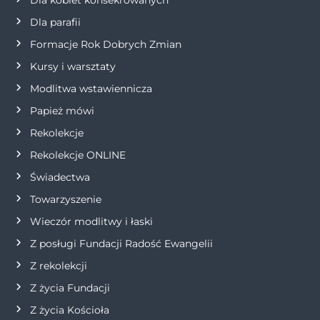
a
Dla parafii
w
Formacje Rok Dobrych Zmian
p
Kursy i warsztaty
Modlitwa wstawiennicza
i
Papież mówi
s
Rekolekcje
Rekolekcje ONLINE
u
Świadectwa
Towarzyszenie
Wieczór modlitwy i łaski
Z posługi Fundacji Radość Ewangelii
Z rekolekcji
Z życia Fundacji
Z życia Kościoła