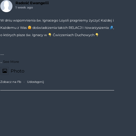
Radość Ewangelii
1 week ago
W dniu wspomnienia św. Ignacego Loyoli pragniemy życzyć Każdej i
Każdemu z Was
doświadczenia takich RELACJI i towarzyszenia
,
o których pisze św. Ignacy w
Ćwiczeniach Duchowych
---
...
See More
Photo
Zobacz na Fb
·
Udostępnij