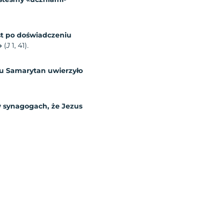
t po doświadczeniu
»
(
J
1, 41).
u Samarytan uwierzyło
 w synagogach, że Jezus