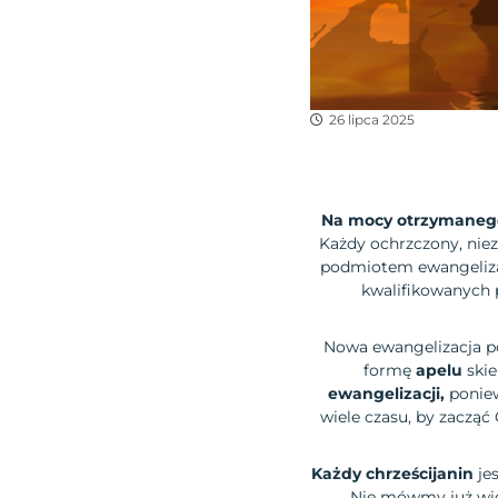
26 lipca 2025
Na mocy otrzymaneg
Każdy ochrzczony, niez
podmiotem ewangelizac
kwalifikowanych p
Nowa ewangelizacja p
formę
apelu
skie
ewangelizacji,
poniew
wiele czasu, by zacząć
Każdy chrześcijanin
jes
Nie mówmy już więc