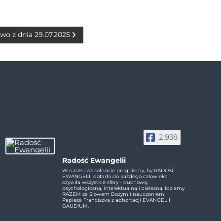
wo z dnia 29.07.2025
2,938
Radość Ewangelii
W naszej wspólnocie pragniemy, by RADOŚĆ
EWANGELII dotarła do każdego człowieka i
ożywiła wszystkie sfery - duchową,
psychologiczną, intelektualną i cielesną. Idziemy
RAZEM za Słowem Bożym i nauczaniem
Papieża Franciszka z adhortacji EVANGELII
GAUDIUM.