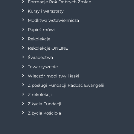
Formacje Rok Dobrych Zmian
w
Kursy i warsztaty
Modlitwa wstawiennicza
p
Papież mówi
i
Rekolekcje
s
Rekolekcje ONLINE
Świadectwa
u
Towarzyszenie
Wieczór modlitwy i łaski
Z posługi Fundacji Radość Ewangelii
Z rekolekcji
Z życia Fundacji
Z życia Kościoła