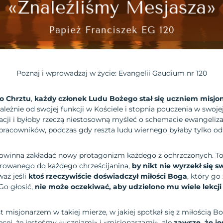
Poznaj i wprowadzaj w życie: Evangelii Gaudium nr 120
o Chrztu
,
każdy członek Ludu Bożego stał się uczniem misj
ależnie od swojej funkcji w Kościele i stopnia pouczenia w swoje
ji i byłoby rzeczą niestosowną myśleć o schemacie ewangeliza
racowników, podczas gdy reszta ludu wiernego byłaby tylko odb
owinna zakładać nowy protagonizm każdego z ochrzczonych. To 
rowanego do każdego chrześcijanina,
by nikt nie wyrzekł się 
aż jeśli
ktoś rzeczywiście doświadczył miłości Boga
, który go
 Go głosić,
nie może oczekiwać, aby udzielono mu wiele lekcji 
t misjonarzem w takiej mierze, w jakiej spotkał się z miłością B
ej, że jesteśmy «uczniami» i «misjonarzami», ale
zawsze, że j