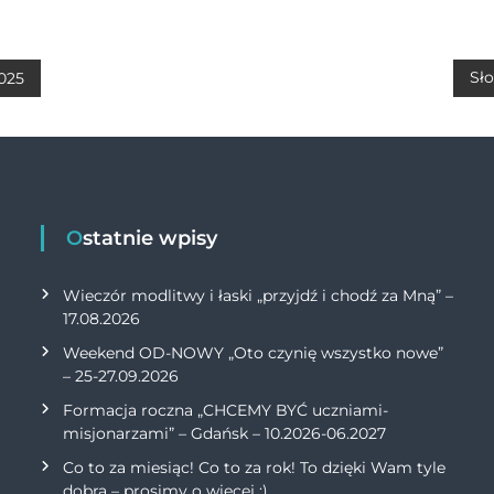
at
ai
p
n
s
l
y
t
A
Li
Sło
2025
p
n
p
k
Ostatnie wpisy
Wieczór modlitwy i łaski „przyjdź i chodź za Mną” –
17.08.2026
Weekend OD-NOWY „Oto czynię wszystko nowe”
– 25-27.09.2026
Formacja roczna „CHCEMY BYĆ uczniami-
misjonarzami” – Gdańsk – 10.2026-06.2027
Co to za miesiąc! Co to za rok! To dzięki Wam tyle
dobra – prosimy o więcej :)