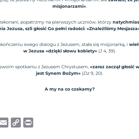
misjonarzami»
.
przekonani, popatrzmy na pierwszych uczniów, którzy
natychmias
ia Jezusa, szli głosić Go pełni radości: «Znaleźliśmy Mesjasza
zakończeniu swego dialogu z Jezusem, stała się misjonarką, i
wiel
w Jezusa «dzięki słowu kobiety»
(
J
4, 39).
 swoim spotkaniu z Jezusem Chrystusem,
«zaraz zaczął głosić
jest Synem Bożym»
(
Dz
9, 20).
A my na co czekamy?
W
E
C
P
h
m
o
ri