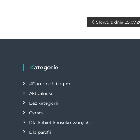
c
ss
it
e
e
te
b
n
r
N
Słowo z dnia 25.07.
o
g
a
o
er
w
k
i
Kategorie
g
#PomorzeUbogim
a
Aktualności
Bez kategorii
c
Cytaty
j
Dla kobiet konsekrowanych
Dla parafii
a