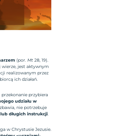
onarzem
(por.
Mt
28, 19).
j wierze, jest aktywnym
cji realizowanym przez
iorcą ich działań.
przekonanie przybiera
swojego udziału w
 zbawia, nie potrzebuje
lub długich instrukcji
.
oga w Chrystusie Jezusie.
esteśmy «uczniami-