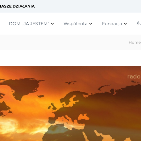
ASZE DZIAŁANIA
DOM „JA JESTEM”
Wspólnota
Fundacja
Ś
Home