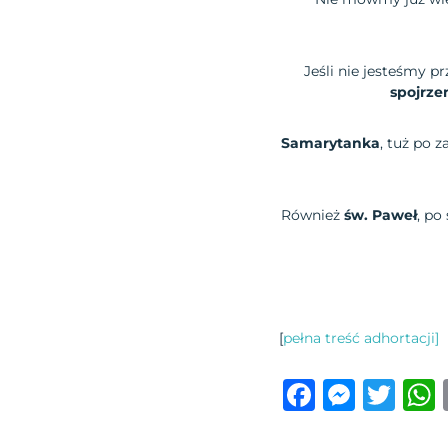
Jeśli nie jesteśmy 
spojrzen
Samarytanka
, tuż po 
Również
św. Paweł
, po
[
pełna treść adhortacji]
F
M
T
a
e
w