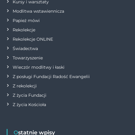
p
Kursy i warsztaty
Modlitwa wstawiennicza
i
Papież mówi
s
Rekolekcje
Rekolekcje ONLINE
u
Świadectwa
Towarzyszenie
Wieczór modlitwy i łaski
Z posługi Fundacji Radość Ewangelii
Z rekolekcji
Z życia Fundacji
Z życia Kościoła
Ostatnie wpisy