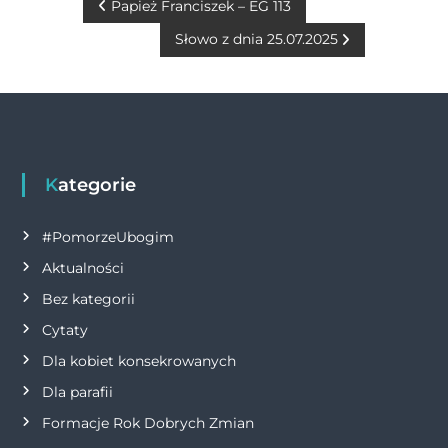
b
n
r
A
Li
N
Papież Franciszek – EG 113
o
g
p
n
Słowo z dnia 25.07.2025
a
o
er
p
k
w
k
i
g
Kategorie
a
#PomorzeUbogim
Aktualności
c
Bez kategorii
j
Cytaty
Dla kobiet konsekrowanych
a
Dla parafii
w
Formacje Rok Dobrych Zmian