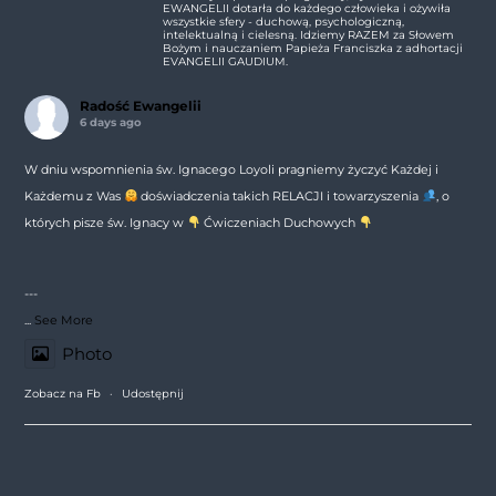
EWANGELII dotarła do każdego człowieka i ożywiła
wszystkie sfery - duchową, psychologiczną,
intelektualną i cielesną. Idziemy RAZEM za Słowem
Bożym i nauczaniem Papieża Franciszka z adhortacji
EVANGELII GAUDIUM.
Radość Ewangelii
6 days ago
W dniu wspomnienia św. Ignacego Loyoli pragniemy życzyć Każdej i
Każdemu z Was
doświadczenia takich RELACJI i towarzyszenia
, o
których pisze św. Ignacy w
Ćwiczeniach Duchowych
---
...
See More
Photo
Zobacz na Fb
·
Udostępnij