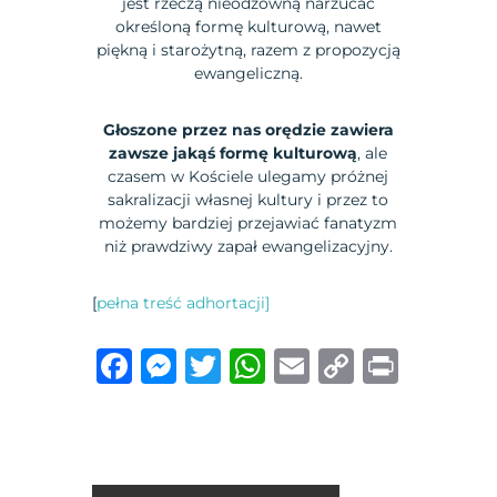
jest rzeczą nieodzowną narzucać
określoną formę kulturową, nawet
piękną i starożytną, razem z propozycją
ewangeliczną.
Głoszone przez nas orędzie zawiera
zawsze jakąś formę kulturową
, ale
czasem w Kościele ulegamy próżnej
sakralizacji własnej kultury i przez to
możemy bardziej przejawiać fanatyzm
niż prawdziwy zapał ewangelizacyjny.
[
pełna treść adhortacji]
F
M
T
W
E
C
P
a
e
w
h
m
o
ri
c
ss
it
at
ai
p
n
e
e
te
s
l
y
t