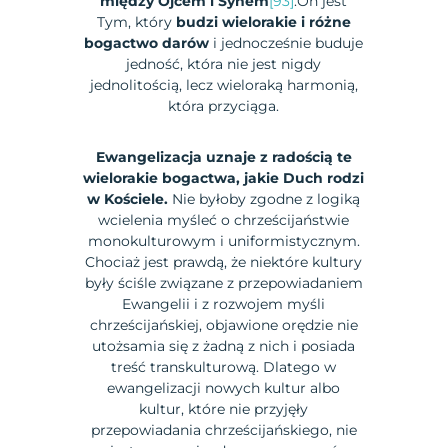
między Ojcem i Synem
[93]
.On jest
Tym, który
budzi wielorakie i różne
bogactwo darów
i jednocześnie buduje
jedność, która nie jest nigdy
jednolitością, lecz wieloraką harmonią,
która przyciąga.
Ewangelizacja uznaje z radością te
wielorakie bogactwa, jakie Duch rodzi
w Kościele.
Nie byłoby zgodne z logiką
wcielenia myśleć o chrześcijaństwie
monokulturowym i uniformistycznym.
Chociaż jest prawdą, że niektóre kultury
były ściśle związane z przepowiadaniem
Ewangelii i z rozwojem myśli
chrześcijańskiej, objawione orędzie nie
utożsamia się z żadną z nich i posiada
treść transkulturową. Dlatego w
ewangelizacji nowych kultur albo
kultur, które nie przyjęły
przepowiadania chrześcijańskiego, nie