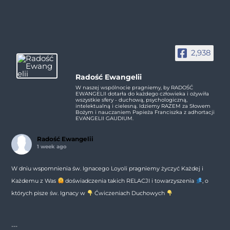
2,938
Radość Ewangelii
W naszej wspólnocie pragniemy, by RADOŚĆ
EWANGELII dotarła do każdego człowieka i ożywiła
wszystkie sfery - duchową, psychologiczną,
intelektualną i cielesną. Idziemy RAZEM za Słowem
Bożym i nauczaniem Papieża Franciszka z adhortacji
EVANGELII GAUDIUM.
Radość Ewangelii
1 week ago
W dniu wspomnienia św. Ignacego Loyoli pragniemy życzyć Każdej i
Każdemu z Was
doświadczenia takich RELACJI i towarzyszenia
, o
których pisze św. Ignacy w
Ćwiczeniach Duchowych
---