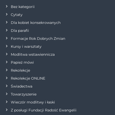
c
Bez kategorii
j
Cytaty
Dla kobiet konsekrowanych
a
Dla parafii
w
Formacje Rok Dobrych Zmian
p
Kursy i warsztaty
Modlitwa wstawiennicza
i
Papież mówi
s
Rekolekcje
Rekolekcje ONLINE
u
Świadectwa
Towarzyszenie
Wieczór modlitwy i łaski
Z posługi Fundacji Radość Ewangelii