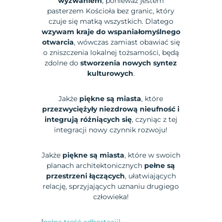
wyzwaniem
, ponieważ jestem
pasterzem Kościoła bez granic, który
czuje się matką wszystkich. Dlatego
wzywam kraje do wspaniałomyślnego
otwarcia
, wówczas zamiast obawiać się
o zniszczenia lokalnej tożsamości, będą
zdolne do
stworzenia nowych syntez
kulturowych
.
Jakże
piękne są miasta
, które
przezwyciężyły niezdrową nieufność i
integrują różniących się
, czyniąc z tej
integracji nowy czynnik rozwoju!
Jakże
piękne są miasta
, które w swoich
planach architektonicznych
pełne są
przestrzeni łączących
, ułatwiających
relację, sprzyjających uznaniu drugiego
człowieka!
[
pełna treść adhortacji]