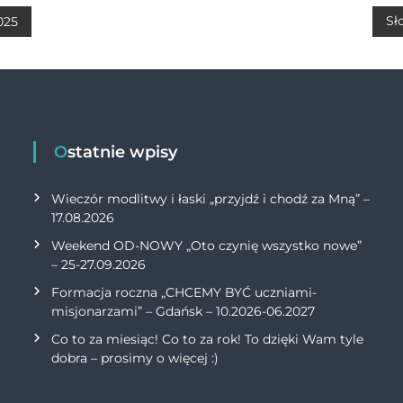
A
Li
Sł
025
p
n
p
k
Ostatnie wpisy
Wieczór modlitwy i łaski „przyjdź i chodź za Mną” –
17.08.2026
Weekend OD-NOWY „Oto czynię wszystko nowe”
– 25-27.09.2026
Formacja roczna „CHCEMY BYĆ uczniami-
misjonarzami” – Gdańsk – 10.2026-06.2027
Co to za miesiąc! Co to za rok! To dzięki Wam tyle
dobra – prosimy o więcej :)