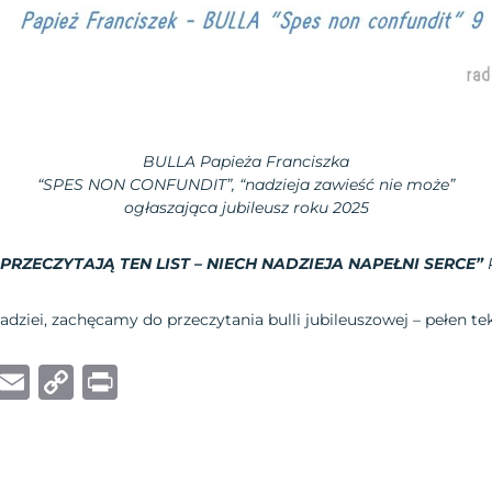
BULLA
Papieża Franciszka
“SPES NON CONFUNDIT”, “nadzieja zawieść nie może”
ogłaszająca jubileusz roku 2025
PRZECZYTAJĄ TEN LIST – NIECH NADZIEJA NAPEŁNI SERCE”
nadziei, zachęcamy do przeczytania bulli jubileuszowej – pełen t
W
E
C
P
h
m
o
ri
at
ai
p
n
s
l
y
t