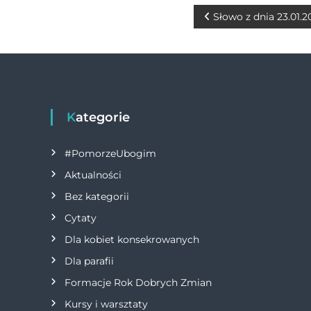
b
n
r
N
Słowo z dnia 23.01.2
o
g
a
o
er
w
k
i
Kategorie
g
#PomorzeUbogim
a
Aktualności
Bez kategorii
c
Cytaty
j
Dla kobiet konsekrowanych
Dla parafii
a
Formacje Rok Dobrych Zmian
w
Kursy i warsztaty