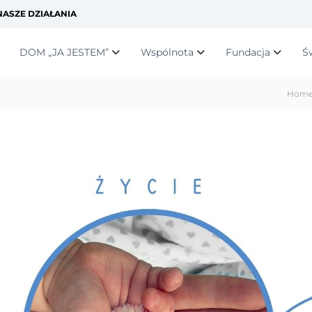
ASZE DZIAŁANIA
DOM „JA JESTEM”
Wspólnota
Fundacja
Ś
Hom