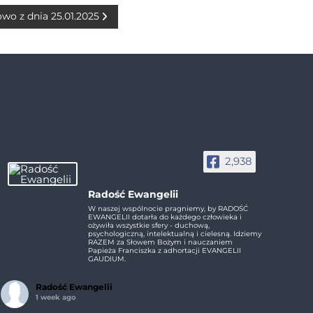
owo z dnia 25.01.2025
2,938
Radość Ewangelii
W naszej wspólnocie pragniemy, by RADOŚĆ
EWANGELII dotarła do każdego człowieka i
ożywiła wszystkie sfery - duchową,
psychologiczną, intelektualną i cielesną. Idziemy
RAZEM za Słowem Bożym i nauczaniem
Papieża Franciszka z adhortacji EVANGELII
GAUDIUM.
Radość Ewangelii
1 week ago