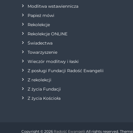
Modlitwa wstawiennicza
p
Papież mówi
i
Rekolekcje
s
Rekolekcje ONLINE
Świadectwa
u
Towarzyszenie
Wieczór modlitwy i łaski
Z posługi Fundacji Radość Ewangelii
Z rekolekcji
Z życia Fundacji
Z życia Kościoła
Copyright © 2026
Radość Ewangelii
All rights reserved. Theme