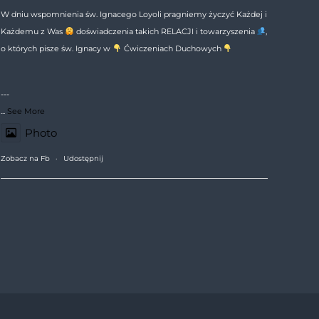
W dniu wspomnienia św. Ignacego Loyoli pragniemy życzyć Każdej i
Każdemu z Was
doświadczenia takich RELACJI i towarzyszenia
,
o których pisze św. Ignacy w
Ćwiczeniach Duchowych
---
...
See More
Photo
Zobacz na Fb
·
Udostępnij