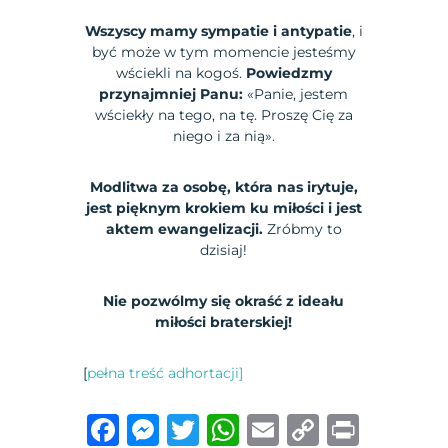
Wszyscy mamy sympatie i antypatie
, i
być może w tym momencie jesteśmy
wściekli na kogoś.
Powiedzmy
przynajmniej Panu:
«Panie, jestem
wściekły na tego, na tę. Proszę Cię za
niego i za nią».
Modlitwa za osobę, która nas irytuje,
jest pięknym krokiem ku miłości i jest
aktem ewangelizacji.
Zróbmy to
dzisiaj!
Nie pozwólmy się okraść z ideału
miłości braterskiej!
[
pełna treść adhortacji]
F
M
T
W
E
C
P