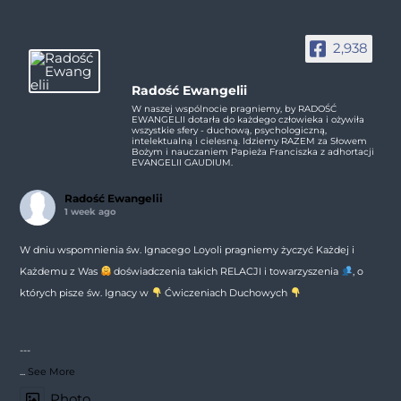
2,938
Radość Ewangelii
W naszej wspólnocie pragniemy, by RADOŚĆ
EWANGELII dotarła do każdego człowieka i ożywiła
wszystkie sfery - duchową, psychologiczną,
intelektualną i cielesną. Idziemy RAZEM za Słowem
Bożym i nauczaniem Papieża Franciszka z adhortacji
EVANGELII GAUDIUM.
Radość Ewangelii
1 week ago
W dniu wspomnienia św. Ignacego Loyoli pragniemy życzyć Każdej i
Każdemu z Was
doświadczenia takich RELACJI i towarzyszenia
, o
których pisze św. Ignacy w
Ćwiczeniach Duchowych
---
...
See More
Photo