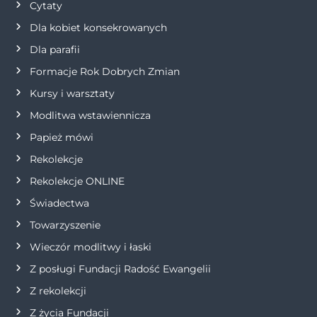
Cytaty
a
Dla kobiet konsekrowanych
w
Dla parafii
Formacje Rok Dobrych Zmian
p
Kursy i warsztaty
i
Modlitwa wstawiennicza
s
Papież mówi
Rekolekcje
u
Rekolekcje ONLINE
Świadectwa
Towarzyszenie
Wieczór modlitwy i łaski
Z posługi Fundacji Radość Ewangelii
Z rekolekcji
Z życia Fundacji