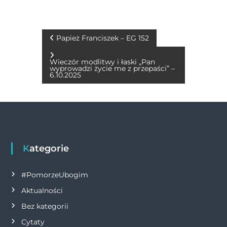
c
ss
it
at
ai
p
n
e
e
te
s
l
y
t
b
n
r
A
Li
N
Papież Franciszek – EG 152
o
g
p
n
a
Wieczór modlitwy i łaski „Pan
o
er
p
k
wyprowadzi życie me z przepaści” –
6.10.2025
w
k
i
g
Kategorie
a
c
#PomorzeUbogim
Aktualności
j
Bez kategorii
a
Cytaty