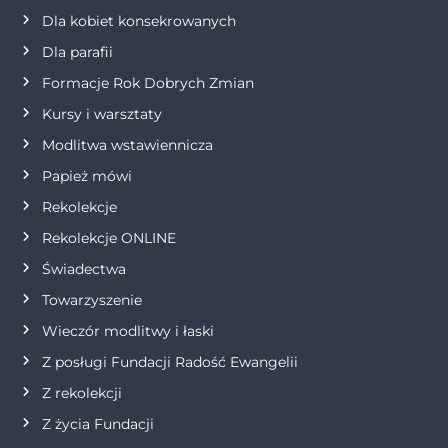
Dla kobiet konsekrowanych
w
Dla parafii
p
Formacje Rok Dobrych Zmian
Kursy i warsztaty
i
Modlitwa wstawiennicza
s
Papież mówi
Rekolekcje
u
Rekolekcje ONLINE
Świadectwa
Towarzyszenie
Wieczór modlitwy i łaski
Z posługi Fundacji Radość Ewangelii
Z rekolekcji
Z życia Fundacji