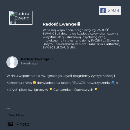
2,938
Radość Ewangelii
W naszej wspólnocie pragniemy, by RADOŚĆ
EWANGELII dotarła do każdego człowieka i ożywiła
wszystkie sfery - duchową, psychologiczną,
intelektualną i cielesną. Idziemy RAZEM za Słowem
Bożym i nauczaniem Papieża Franciszka z adhortacji
EVANGELII GAUDIUM.
Radość Ewangelii
1 week ago
W dniu wspomnienia św. Ignacego Loyoli pragniemy życzyć Każdej i
Każdemu z Was
doświadczenia takich RELACJI i towarzyszenia
, o
których pisze św. Ignacy w
Ćwiczeniach Duchowych
---
...
See More
Photo