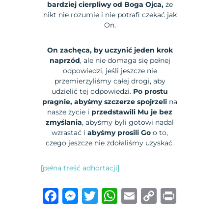
bardziej cierpliwy od Boga Ojca,
że
nikt nie rozumie i nie potrafi czekać jak
On.
On zachęca, by uczynić jeden krok
naprzód
, ale nie domaga się pełnej
odpowiedzi, jeśli jeszcze nie
przemierzyliśmy całej drogi, aby
udzielić tej odpowiedzi.
Po prostu
pragnie, abyśmy szczerze spojrzeli
na
nasze życie i
przedstawili Mu je bez
zmyślania
, abyśmy byli gotowi nadal
wzrastać i
abyśmy prosili Go
o to,
czego jeszcze nie zdołaliśmy uzyskać.
[
pełna treść adhortacji]
F
M
T
W
E
C
P
a
e
w
h
m
o
ri