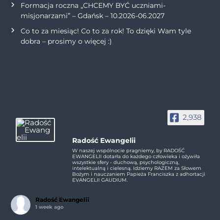
Formacja roczna „CHCEMY BYĆ uczniami-
misjonarzami” – Gdańsk – 10.2026-06.2027
Co to za miesiąc! Co to za rok! To dzięki Wam tyle
dobra – prosimy o więcej :)
2,938
Radość Ewangelii
W naszej wspólnocie pragniemy, by RADOŚĆ
EWANGELII dotarła do każdego człowieka i ożywiła
wszystkie sfery - duchową, psychologiczną,
intelektualną i cielesną. Idziemy RAZEM za Słowem
Bożym i nauczaniem Papieża Franciszka z adhortacji
EVANGELII GAUDIUM.
Radość Ewangelii
1 week ago