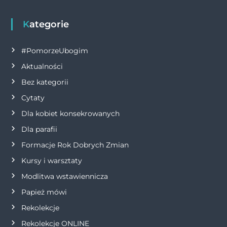
g
a
Kategorie
c
#PomorzeUbogim
j
Aktualności
Bez kategorii
a
Cytaty
w
Dla kobiet konsekrowanych
Dla parafii
p
Formacje Rok Dobrych Zmian
i
Kursy i warsztaty
Modlitwa wstawiennicza
s
Papież mówi
u
Rekolekcje
Rekolekcje ONLINE