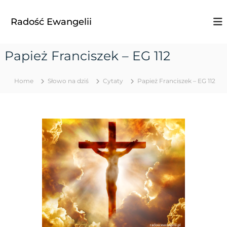
S
k
Radość Ewangelii
i
p
t
Papież Franciszek – EG 112
o
c
o
Home
Słowo na dziś
Cytaty
Papież Franciszek – EG 112
n
t
e
n
t