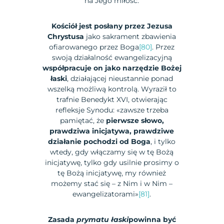
na Jego miłość.
Kościół jest posłany przez Jezusa
Chrystusa
jako sakrament zbawienia
ofiarowanego przez Boga
[80]
. Przez
swoją działalność ewangelizacyjną
współpracuje on jako narzędzie Bożej
łaski
, działającej nieustannie ponad
wszelką możliwą kontrolą. Wyraził to
trafnie Benedykt XVI, otwierając
refleksje Synodu: «zawsze trzeba
pamiętać, że
pierwsze słowo,
prawdziwa inicjatywa, prawdziwe
działanie pochodzi od Boga
, i tylko
wtedy, gdy włączamy się w tę Bożą
inicjatywę, tylko gdy usilnie prosimy o
tę Bożą inicjatywę, my również
możemy stać się – z Nim i w Nim –
ewangelizatorami»
[81]
.
Zasada
prymatu łaski
powinna być