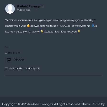
Radość Ewangelii
7 days ago
W dniu wspomnienia św. Ignacego Loyoli pragniemy życzyć Każdej i
Każdemu z Was
doświadczenia takich RELACJI i towarzyszenia
, o
których pisze św. Ignacy w
Ćwiczeniach Duchowych
---
...
See More
Photo
Zobacz na Fb
·
Udostępnij
Copyright © 2026
Radość Ewangelii
All rights reserved. Theme:
Flash
by