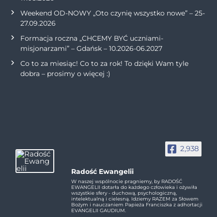
Weekend OD-NOWY „Oto czynię wszystko nowe” – 25-
27.09.2026
Formacja roczna „CHCEMY BYĆ uczniami-
misjonarzami” – Gdańsk – 10.2026-06.2027
Co to za miesiąc! Co to za rok! To dzięki Wam tyle
dobra – prosimy o więcej :)
2,938
Radość Ewangelii
W naszej wspólnocie pragniemy, by RADOŚĆ
EWANGELII dotarła do każdego człowieka i ożywiła
wszystkie sfery - duchową, psychologiczną,
intelektualną i cielesną. Idziemy RAZEM za Słowem
Bożym i nauczaniem Papieża Franciszka z adhortacji
EVANGELII GAUDIUM.