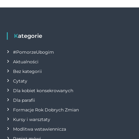
w
k
i
g
Kategorie
a
#PomorzeUbogim
c
Aktualności
j
Bez kategorii
Cytaty
a
Dla kobiet konsekrowanych
w
Dla parafii
Formacje Rok Dobrych Zmian
p
Kursy i warsztaty
i
Modlitwa wstawiennicza
Papież mówi