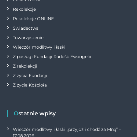
s
Rekolekcje
u
Rekolekcje ONLINE
Świadectwa
Towarzyszenie
Wieczór modlitwy i łaski
Z posługi Fundacji Radość Ewangelii
Z rekolekcji
Z życia Fundacji
Z życia Kościoła
Ostatnie wpisy
Wieczór modlitwy i łaski „przyjdź i chodź za Mną” –
17.08.2026