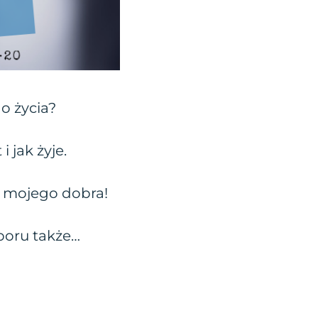
o życia?
 jak żyje.
e mojego dobra!
boru także…