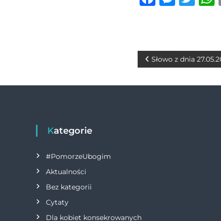
a
e
w
c
ss
it
e
e
te
b
n
r
N
Słowo z dnia 27.05.
o
g
a
o
er
w
k
i
Kategorie
g
#PomorzeUbogim
a
Aktualności
Bez kategorii
c
Cytaty
j
Dla kobiet konsekrowanych