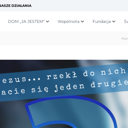
ASZE DZIAŁANIA
DOM „JA JESTEM”
Wspólnota
Fundacja
Ś
Ho