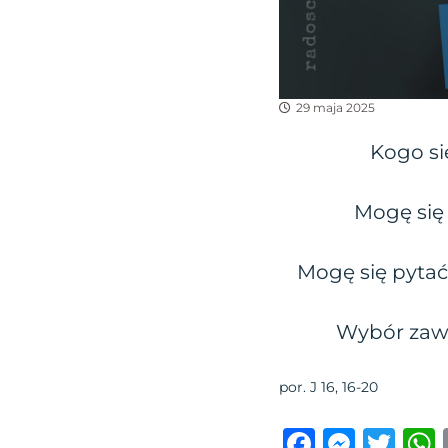
29 maja 2025
Kogo si
Mogę się 
Mogę się pytać
Wybór zaws
por. J 16, 16-20
F
M
T