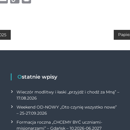
h
m
o
ri
at
ai
p
n
s
l
y
t
A
Li
Papie
2025
p
n
p
k
Ostatnie wpisy
Wieczór modlitwy i łaski „przyjdź i chodź za Mną” –
17.08.2026
Weekend OD-NOWY „Oto czynię wszystko nowe”
– 25-27.09.2026
Formacja roczna „CHCEMY BYĆ uczniami-
misjonarzami” – Gdańsk – 10.2026-06.2027