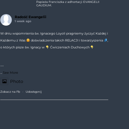
Papieża Franciszka z adhortacji EVANGELII
GAUDIUM.
Radość Ewangelii
1 week ago
W dniu wspomnienia św. Ignacego Loyoli pragniemy życzyć Każdej i
Każdemu z Was
doświadczenia takich RELACJI i towarzyszenia
,
o których pisze św. Ignacy w
Ćwiczeniach Duchowych
---
...
See More
Photo
Zobacz na Fb
·
Udostępnij