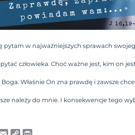
ę pytam w najważniejszych sprawach swojeg
pytać człowieka. Choć ważne jest, kim on jest i
 Boga. Właśnie On zna prawdę i zawsze chc
ze należy do mnie. I konsekwencje tego wy
W
E
C
P