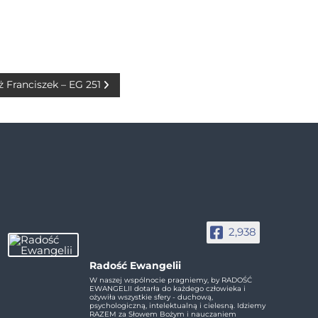
ż Franciszek – EG 251
2,938
Radość Ewangelii
W naszej wspólnocie pragniemy, by RADOŚĆ
EWANGELII dotarła do każdego człowieka i
ożywiła wszystkie sfery - duchową,
psychologiczną, intelektualną i cielesną. Idziemy
RAZEM za Słowem Bożym i nauczaniem