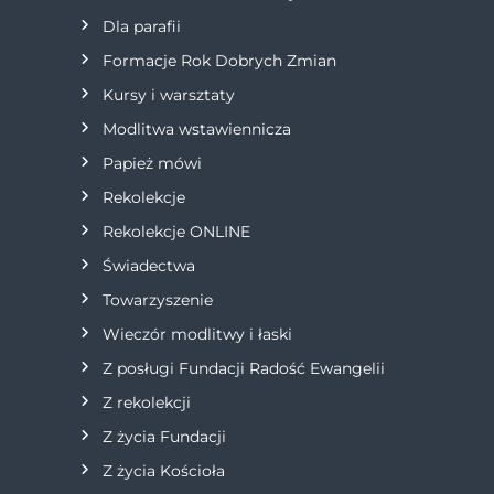
Dla parafii
a
Formacje Rok Dobrych Zmian
w
Kursy i warsztaty
Modlitwa wstawiennicza
p
Papież mówi
i
Rekolekcje
s
Rekolekcje ONLINE
Świadectwa
u
Towarzyszenie
Wieczór modlitwy i łaski
Z posługi Fundacji Radość Ewangelii
Z rekolekcji
Z życia Fundacji
Z życia Kościoła