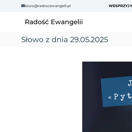
S
biuro@radoscewangelii.pl
WESPRZYJ N
k
i
Radość Ewangelii
p
t
o
Słowo z dnia 29.05.2025
c
o
n
t
e
n
t