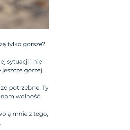
zą tylko gorsze?
 sytuacji i nie
jeszcze gorzej.
dzo potrzebne. Ty
a nam wolność.
olą mnie z tego,
.