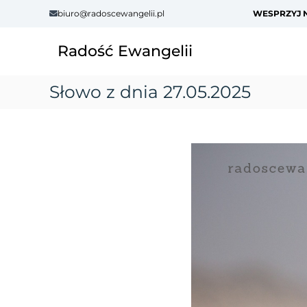
S
biuro@radoscewangelii.pl
WESPRZYJ N
k
i
Radość Ewangelii
p
t
o
Słowo z dnia 27.05.2025
c
o
n
t
e
n
t