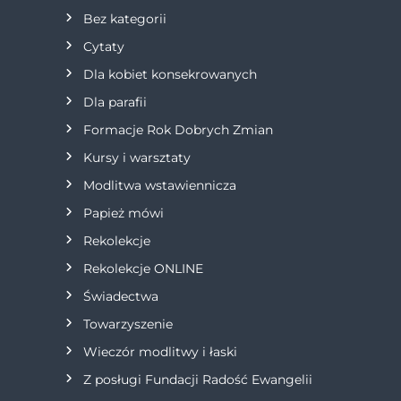
Bez kategorii
c
Cytaty
j
Dla kobiet konsekrowanych
Dla parafii
a
Formacje Rok Dobrych Zmian
w
Kursy i warsztaty
Modlitwa wstawiennicza
p
Papież mówi
i
Rekolekcje
s
Rekolekcje ONLINE
Świadectwa
u
Towarzyszenie
Wieczór modlitwy i łaski
Z posługi Fundacji Radość Ewangelii