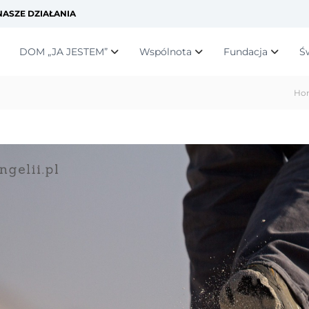
ASZE DZIAŁANIA
DOM „JA JESTEM”
Wspólnota
Fundacja
Ś
Ho