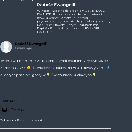
Radość Ewangelii
W naszej wspólnocie pragniemy, by RADOŚĆ
EWANGELII dotarła do każdego człowieka i
ożywiła wszystkie sfery - duchową,
psychologiczną, intelektualną i cielesną. Idziemy
RAZEM za Słowem Bożym i nauczaniem
Papieża Franciszka z adhortacji EVANGELII
GAUDIUM.
Radość Ewangelii
1 week ago
W dniu wspomnienia św. Ignacego Loyoli pragniemy życzyć Każdej i
Każdemu z Was
doświadczenia takich RELACJI i towarzyszenia
,
o których pisze św. Ignacy w
Ćwiczeniach Duchowych
---
...
See More
Photo
Zobacz na Fb
·
Udostępnij