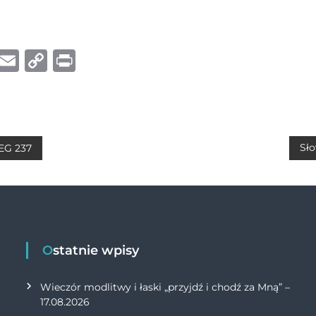
W
E
C
P
h
m
o
ri
at
ai
p
n
s
l
y
t
A
Li
Sło
 EG 237
p
n
p
k
Ostatnie wpisy
Wieczór modlitwy i łaski „przyjdź i chodź za Mną” –
17.08.2026