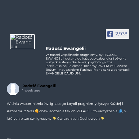
2,938
Radość Ewangelii
W naszej wspólnocie pragniemy, by RADOŚĆ
EWANGELII dotarła do każdego człowieka i ożywiła
wszystkie sfery - duchową, psychologiczną,
intelektualną i cielesną. Idziemy RAZEM za Słowem
Bożym i nauczaniem Papieża Franciszka z adhortacji
EVANGELII GAUDIUM.
Radość Ewangelii
1 week ago
W dniu wspomnienia św. Ignacego Loyoli pragniemy życzyć Każdej i
Każdemu z Was
doświadczenia takich RELACJI i towarzyszenia
, o
których pisze św. Ignacy w
Ćwiczeniach Duchowych
---