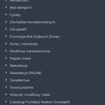
Aktualności
c
Bez kategorii
j
Cytaty
Dla kobiet konsekrowanych
a
Dla parafii
w
Formacje Rok Dobrych Zmian
p
Kursy i warsztaty
Modlitwa wstawiennicza
i
Papież mówi
s
Rekolekcje
Rekolekcje ONLINE
u
Świadectwa
Towarzyszenie
Wieczór modlitwy i łaski
Z posługi Fundacji Radość Ewangelii