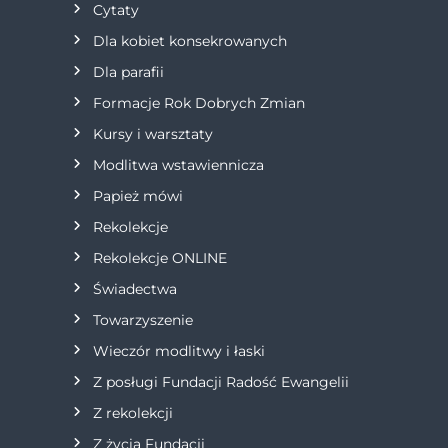
Cytaty
j
Dla kobiet konsekrowanych
Dla parafii
a
Formacje Rok Dobrych Zmian
w
Kursy i warsztaty
Modlitwa wstawiennicza
p
Papież mówi
i
Rekolekcje
s
Rekolekcje ONLINE
Świadectwa
u
Towarzyszenie
Wieczór modlitwy i łaski
Z posługi Fundacji Radość Ewangelii
Z rekolekcji
Z życia Fundacji