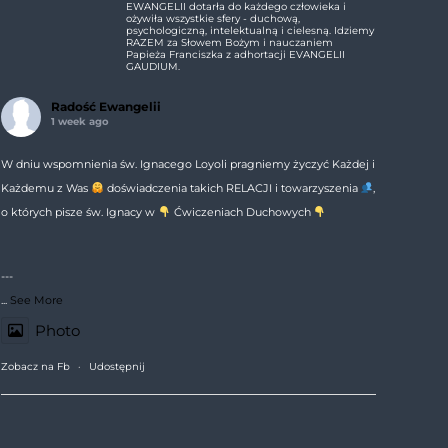
EWANGELII dotarła do każdego człowieka i
ożywiła wszystkie sfery - duchową,
psychologiczną, intelektualną i cielesną. Idziemy
RAZEM za Słowem Bożym i nauczaniem
Papieża Franciszka z adhortacji EVANGELII
GAUDIUM.
Radość Ewangelii
1 week ago
W dniu wspomnienia św. Ignacego Loyoli pragniemy życzyć Każdej i
Każdemu z Was
doświadczenia takich RELACJI i towarzyszenia
,
o których pisze św. Ignacy w
Ćwiczeniach Duchowych
---
...
See More
Photo
Zobacz na Fb
·
Udostępnij