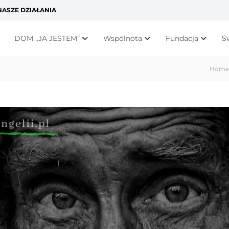
ASZE DZIAŁANIA
DOM „JA JESTEM”
Wspólnota
Fundacja
Ś
Home