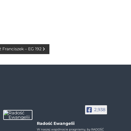
ż Franciszek – EG 192
2,938
Radość Ewangelii
W naszej wspólnocie pragniemy, by RADOŚĆ