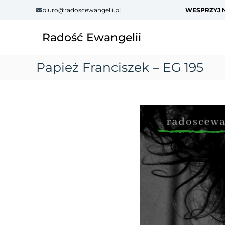
S
biuro@radoscewangelii.pl
WESPRZYJ N
k
i
Radość Ewangelii
p
t
o
Papież Franciszek – EG 195
c
o
n
t
e
n
t