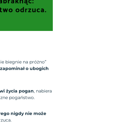
nie biegnie na próżno”
 zapominał o ubogich
wi życia pogan
, nabiera
yczne pogaństwo.
órego nigdy nie może
rzuca.