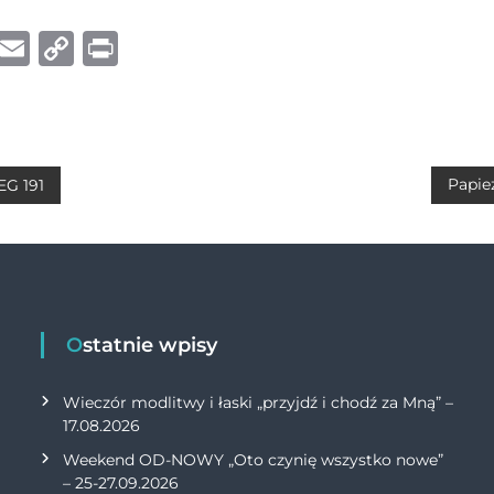
W
E
C
P
h
m
o
ri
at
ai
p
n
s
l
y
t
A
Li
Papie
EG 191
p
n
p
k
Ostatnie wpisy
Wieczór modlitwy i łaski „przyjdź i chodź za Mną” –
17.08.2026
Weekend OD-NOWY „Oto czynię wszystko nowe”
– 25-27.09.2026