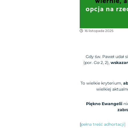
16 listopada 2025
Gdy św. Paweł udał si
(por.
Ga
2, 2),
wskazan
To wielkie kryterium,
ab
wielkiej aktual
Piękno Ewangelii
ni
zabr
[
pełna treść adhortacji]