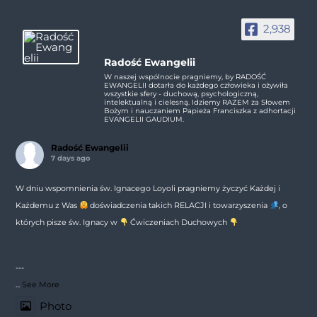
2,938
Radość Ewangelii
W naszej wspólnocie pragniemy, by RADOŚĆ
EWANGELII dotarła do każdego człowieka i ożywiła
wszystkie sfery - duchową, psychologiczną,
intelektualną i cielesną. Idziemy RAZEM za Słowem
Bożym i nauczaniem Papieża Franciszka z adhortacji
EVANGELII GAUDIUM.
Radość Ewangelii
7 days ago
W dniu wspomnienia św. Ignacego Loyoli pragniemy życzyć Każdej i
Każdemu z Was
doświadczenia takich RELACJI i towarzyszenia
, o
których pisze św. Ignacy w
Ćwiczeniach Duchowych
---
...
See More
Photo