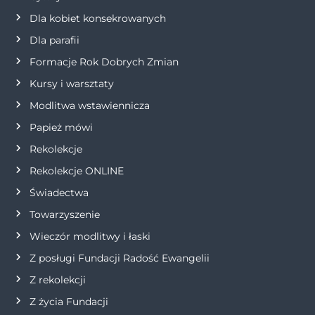
Dla kobiet konsekrowanych
a
Dla parafii
w
Formacje Rok Dobrych Zmian
p
Kursy i warsztaty
Modlitwa wstawiennicza
i
Papież mówi
s
Rekolekcje
Rekolekcje ONLINE
u
Świadectwa
Towarzyszenie
Wieczór modlitwy i łaski
Z posługi Fundacji Radość Ewangelii
Z rekolekcji
Z życia Fundacji