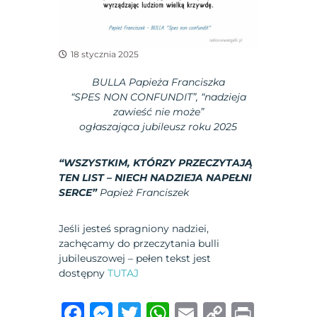
18 stycznia 2025
BULLA
Papieża Franciszka
“SPES NON CONFUNDIT”, “nadzieja
zawieść nie może”
ogłaszająca jubileusz roku 2025
“WSZYSTKIM, KTÓRZY PRZECZYTAJĄ
TEN LIST – NIECH NADZIEJA NAPEŁNI
SERCE”
Papież Franciszek
Jeśli jesteś spragniony nadziei,
zachęcamy do przeczytania bulli
jubileuszowej – pełen tekst jest
dostępny
TUTAJ
F
M
T
W
E
C
P