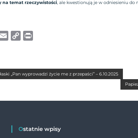
 na temat rzeczywistości
, ale kwestionują je w odniesieniu do
W
E
C
P
h
m
o
ri
at
ai
p
n
s
l
y
t
A
Li
łaski „Pan wyprowadzi życie me z przepaści” – 6.10.2025
p
n
Papie
p
k
Ostatnie wpisy