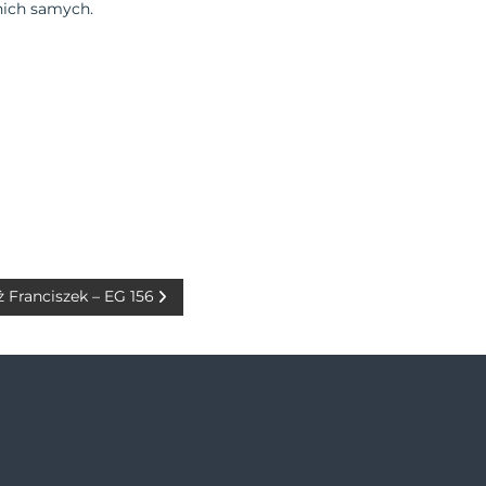
 nich samych.
ż Franciszek – EG 156