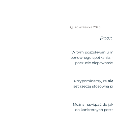
26 września 2025
Pozna
W tym poszukiwaniu m
ponownego spotkania, ro
poczucie niepewności 
Przypominamy, że
ni
jest rzeczą stosowną p
Można nawiązać do jak
do konkretnych posta