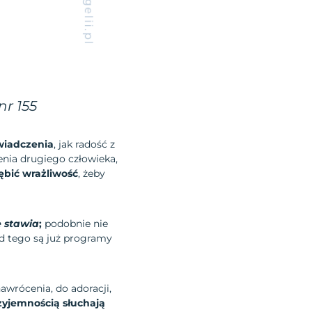
nr 155
wiadczenia
, jak radość z
enia drugiego człowieka,
ębić wrażliwość
, żeby
e stawia
;
podobnie nie
od tego są już programy
wrócenia, do adoracji,
yjemnością słuchają