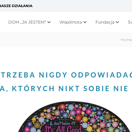
ASZE DZIAŁANIA
DOM „JA JESTEM”
Wspólnota
Fundacja
Ś
Home