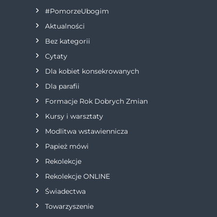
a
#PomorzeUbogim
Aktualności
c
Bez kategorii
j
Cytaty
Dla kobiet konsekrowanych
a
Dla parafii
w
Formacje Rok Dobrych Zmian
p
Kursy i warsztaty
Modlitwa wstawiennicza
i
Papież mówi
s
Rekolekcje
Rekolekcje ONLINE
u
Świadectwa
Towarzyszenie