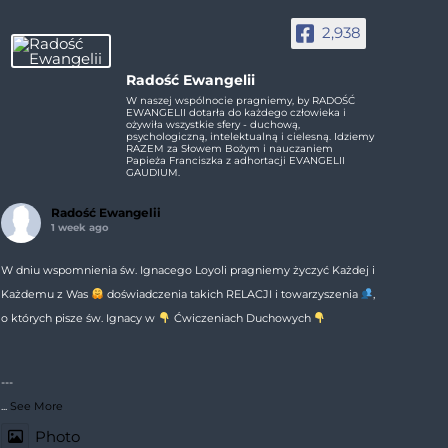
2,938
Radość Ewangelii
W naszej wspólnocie pragniemy, by RADOŚĆ
EWANGELII dotarła do każdego człowieka i
ożywiła wszystkie sfery - duchową,
psychologiczną, intelektualną i cielesną. Idziemy
RAZEM za Słowem Bożym i nauczaniem
Papieża Franciszka z adhortacji EVANGELII
GAUDIUM.
Radość Ewangelii
1 week ago
W dniu wspomnienia św. Ignacego Loyoli pragniemy życzyć Każdej i
Każdemu z Was
doświadczenia takich RELACJI i towarzyszenia
,
o których pisze św. Ignacy w
Ćwiczeniach Duchowych
---
...
See More
Photo