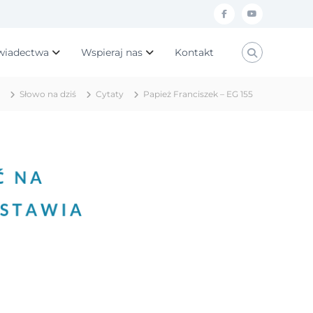
f
y
a
o
wiadectwa
Wspieraj nas
Kontakt
c
u
e
t
Słowo na dziś
Cytaty
Papież Franciszek – EG 155
b
u
o
b
o
e
k