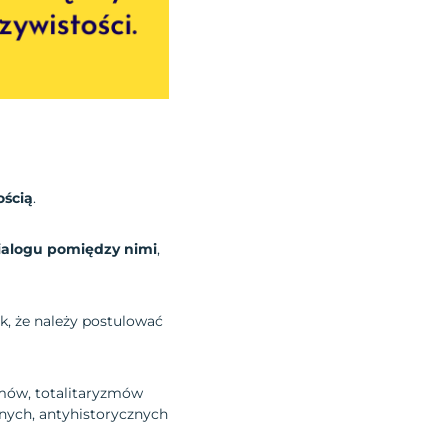
ością
.
ialogu pomiędzy nimi
,
k, że należy postulować
mów, totalitaryzmów
lnych, antyhistorycznych