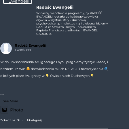
Radość Ewangelii
W naszej wspólnocie pragniemy, by RADOŚĆ
EWANGELII dotarła do każdego człowieka i
ożywiła wszystkie sfery - duchową,
psychologiczną, intelektualną i cielesną. Idziemy
RAZEM za Słowem Bożym i nauczaniem
Papieża Franciszka z adhortacji EVANGELII
GAUDIUM.
Radość Ewangelii
1 week ago
W dniu wspomnienia św. Ignacego Loyoli pragniemy życzyć Każdej i
Każdemu z Was
doświadczenia takich RELACJI i towarzyszenia
,
o których pisze św. Ignacy w
Ćwiczeniach Duchowych
---
...
See More
Photo
Zobacz na Fb
·
Udostępnij