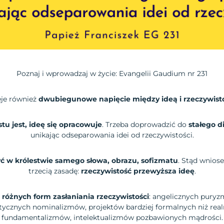
Poznaj i wprowadzaj w życie: Evangelii Gaudium nr 231
eje również
dwubiegunowe napięcie między ideą i rzeczywist
tu jest, ideę się opracowuje
. Trzeba doprowadzić do
stałego d
unikając odseparowania idei od rzeczywistości.
yć w królestwie samego słowa, obrazu, sofizmatu
. Stąd wniose
trzecią zasadę:
rzeczywistość przewyższa ideę
.
 różnych form zasłaniania rzeczywistości
: angelicznych puryz
ystycznych nominalizmów, projektów bardziej formalnych niż rea
fundamentalizmów, intelektualizmów pozbawionych mądrości.