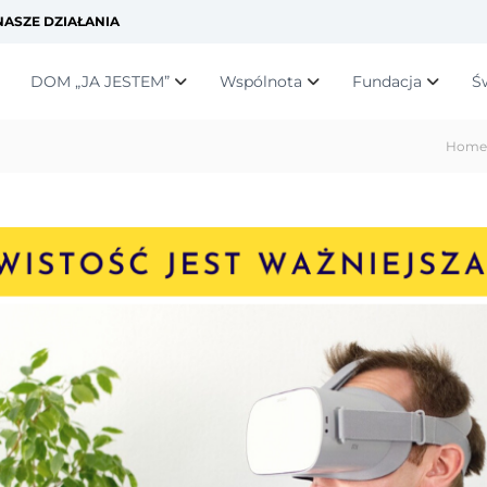
ASZE DZIAŁANIA
DOM „JA JESTEM”
Wspólnota
Fundacja
Ś
Home