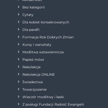
a
Bez kategorii
c
Cytaty
j
Dla kobiet konsekrowanych
Dla parafii
a
Formacje Rok Dobrych Zmian
w
Kursy i warsztaty
Modlitwa wstawiennicza
p
Papież mówi
i
Rekolekcje
s
Rekolekcje ONLINE
Świadectwa
u
Towarzyszenie
Wieczór modlitwy i łaski
Z posługi Fundacji Radość Ewangelii