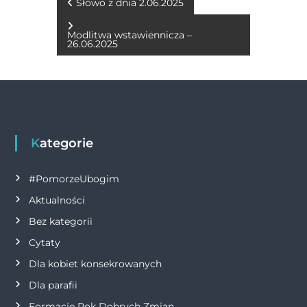
b
n
r
A
Li
N
Słowo z dnia 2.06.2025
o
g
p
n
a
Modlitwa wstawiennicza –
o
er
p
k
26.06.2025
w
k
i
g
Kategorie
a
#PomorzeUbogim
c
Aktualności
j
Bez kategorii
Cytaty
a
Dla kobiet konsekrowanych
w
Dla parafii
Formacje Rok Dobrych Zmian