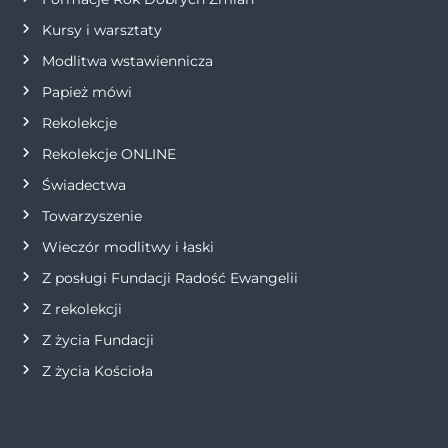
p
Kursy i warsztaty
i
Modlitwa wstawiennicza
s
Papież mówi
Rekolekcje
u
Rekolekcje ONLINE
Świadectwa
Towarzyszenie
Wieczór modlitwy i łaski
Z posługi Fundacji Radość Ewangelii
Z rekolekcji
Z życia Fundacji
Z życia Kościoła