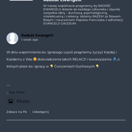
W naszej wspólnocie pragniemy, by RADOŚĆ
EWANGELII dotarła do każdego człowieka i ożywiła
wszystkie sfery - duchową, psychologiczną,
intelektualną i cielesną. Idziemy RAZEM za Słowem
Bożym i nauczaniem Papieża Franciszka z adhortacji
EVANGELII GAUDIUM.
Radość Ewangelii
1 week ago
W dniu wspomnienia św. Ignacego Loyoli pragniemy życzyć Każdej i
Każdemu z Was
doświadczenia takich RELACJI i towarzyszenia
, o
których pisze św. Ignacy w
Ćwiczeniach Duchowych
---
...
See More
Photo
Zobacz na Fb
·
Udostępnij