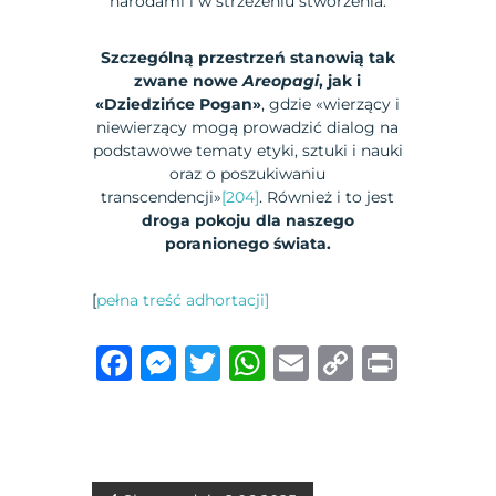
narodami i w strzeżeniu stworzenia.
Szczególną przestrzeń stanowią tak
zwane nowe
Areopagi
, jak i
«Dziedzińce Pogan»
, gdzie «wierzący i
niewierzący mogą prowadzić dialog na
podstawowe tematy etyki, sztuki i nauki
oraz o poszukiwaniu
transcendencji»
[204]
. Również i to jest
droga pokoju dla naszego
poranionego świata.
[
pełna treść adhortacji]
F
M
T
W
E
C
P
a
e
w
h
m
o
ri
c
ss
it
at
ai
p
n
e
e
te
s
l
y
t