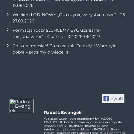
17.08.2026
Weekend OD-NOWY „Oto czynię wszystko nowe” – 25-
27.09.2026
Formacja roczna „CHCEMY BYĆ uczniami-
misjonarzami” – Gdańsk – 10.2026-06.2027
Co to za miesiąc! Co to za rok! To dzięki Wam tyle
dobra – prosimy o więcej :)
2,938
Radość Ewangelii
W naszej wspólnocie pragniemy, by RADOŚĆ
EWANGELII dotarła do każdego człowieka i ożywiła
wszystkie sfery - duchową, psychologiczną,
intelektualną i cielesną. Idziemy RAZEM za Słowem
Bożym i nauczaniem Papieża Franciszka z adhortacji