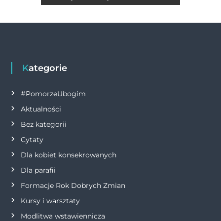
w
k
i
g
Kategorie
a
c
#PomorzeUbogim
Aktualności
j
Bez kategorii
a
Cytaty
Dla kobiet konsekrowanych
w
Dla parafii
p
Formacje Rok Dobrych Zmian
Kursy i warsztaty
i
Modlitwa wstawiennicza