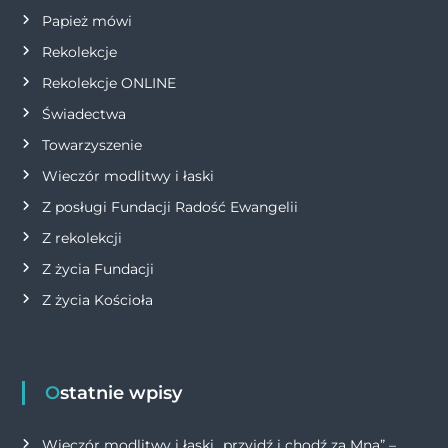
s
Papież mówi
Rekolekcje
u
Rekolekcje ONLINE
Świadectwa
Towarzyszenie
Wieczór modlitwy i łaski
Z posługi Fundacji Radość Ewangelii
Z rekolekcji
Z życia Fundacji
Z życia Kościoła
Ostatnie wpisy
Wieczór modlitwy i łaski „przyjdź i chodź za Mną” –