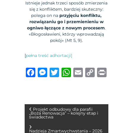
Istnieje jednak trzeci sposób zmierzenia
się z konfliktem, bardziej skuteczny:
polega on na
przyjęciu konfliktu,
rozwiązaniu go i przemienieniu w
ogniwo łączące z nowym procesem
.
«Błogosławieni, którzy wprowadzają
pokój» (
Mt
5, 9).
[
pełna treść adhortacji]
F
M
T
W
E
C
P
a
e
w
h
m
o
ri
c
ss
it
at
ai
p
n
e
e
te
s
l
y
t
b
n
r
A
Li
N
Projekt odbudowy dla parafii
„Boża Renowacja” – kolejny etap i
o
g
p
n
świadectwa
a
o
er
p
k
Nadzieja Zmartwychwstania – 2026