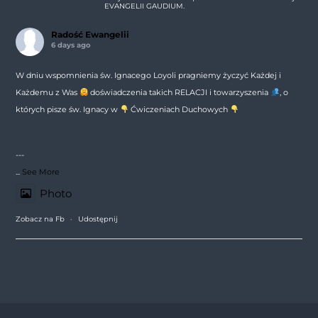
EVANGELII GAUDIUM.
Radość Ewangelii
6 days ago
W dniu wspomnienia św. Ignacego Loyoli pragniemy życzyć Każdej i
Każdemu z Was
doświadczenia takich RELACJI i towarzyszenia
, o
których pisze św. Ignacy w
Ćwiczeniach Duchowych
---
...
See More
Photo
Zobacz na Fb
·
Udostępnij