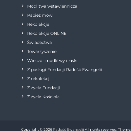
Modlitwa wstawiennicza
p
Papież mówi
i
Rekolekcje
s
Rekolekcje ONLINE
Świadectwa
u
Towarzyszenie
Wieczór modlitwy i łaski
Z posługi Fundacji Radość Ewangelii
Z rekolekcji
Z życia Fundacji
Z życia Kościoła
Copyright © 2026
Radość Ewangelii
All rights reserved. Theme