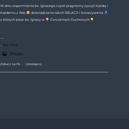
W dniu wspomnienia św. Ignacego Loyoli pragniemy życzyć Każdej i
Każdemu z Was
doświadczenia takich RELACJI i towarzyszenia
,
o których pisze św. Ignacy w
Ćwiczeniach Duchowych
---
...
See More
Photo
Zobacz na Fb
·
Udostępnij