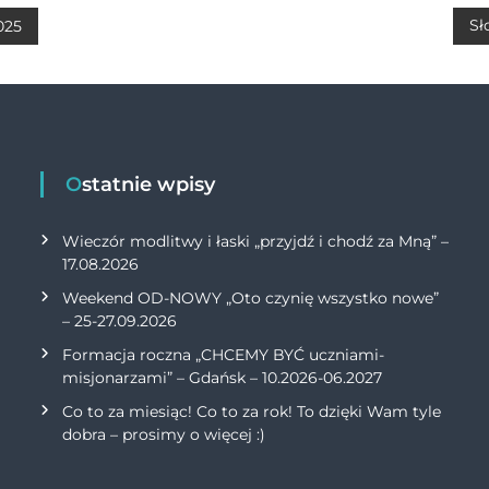
A
Li
Sł
025
p
n
p
k
Ostatnie wpisy
Wieczór modlitwy i łaski „przyjdź i chodź za Mną” –
17.08.2026
Weekend OD-NOWY „Oto czynię wszystko nowe”
– 25-27.09.2026
Formacja roczna „CHCEMY BYĆ uczniami-
misjonarzami” – Gdańsk – 10.2026-06.2027
Co to za miesiąc! Co to za rok! To dzięki Wam tyle
dobra – prosimy o więcej :)