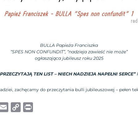
BULLA
Papieża Franciszka
“SPES NON CONFUNDIT”, “nadzieja zawieść nie może”
ogłaszająca jubileusz roku 2025
PRZECZYTAJĄ TEN LIST – NIECH NADZIEJA NAPEŁNI SERCE”
nadziei, zachęcamy do przeczytania bulli jubileuszowej – pełen t
W
E
C
P
h
m
o
ri
at
ai
p
n
s
l
y
t