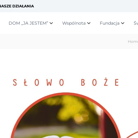
ASZE DZIAŁANIA
DOM „JA JESTEM”
Wspólnota
Fundacja
Ś
Hom