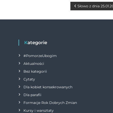
b
n
r
N
Słowo z dnia 25.01.2
o
g
a
o
er
w
k
i
Kategorie
g
#PomorzeUbogim
a
Aktualności
Bez kategorii
c
Cytaty
j
Dla kobiet konsekrowanych
Dla parafii
a
Formacje Rok Dobrych Zmian
w
Kursy i warsztaty