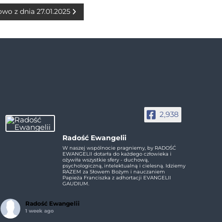
owo z dnia 27.01.2025
2,938
Radość Ewangelii
W naszej wspólnocie pragniemy, by RADOŚĆ
EWANGELII dotarła do każdego człowieka i
ożywiła wszystkie sfery - duchową,
psychologiczną, intelektualną i cielesną. Idziemy
RAZEM za Słowem Bożym i nauczaniem
Papieża Franciszka z adhortacji EVANGELII
GAUDIUM.
Radość Ewangelii
1 week ago