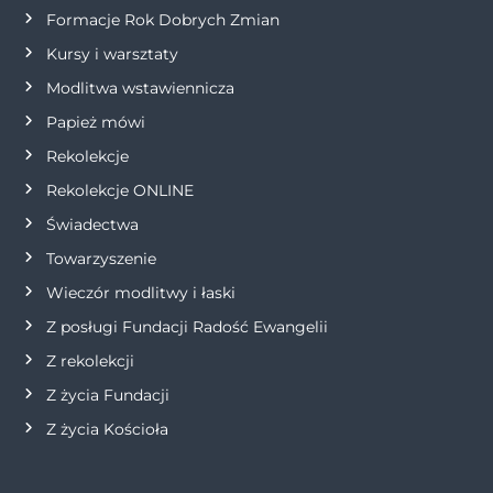
Formacje Rok Dobrych Zmian
i
Kursy i warsztaty
s
Modlitwa wstawiennicza
Papież mówi
u
Rekolekcje
Rekolekcje ONLINE
Świadectwa
Towarzyszenie
Wieczór modlitwy i łaski
Z posługi Fundacji Radość Ewangelii
Z rekolekcji
Z życia Fundacji
Z życia Kościoła