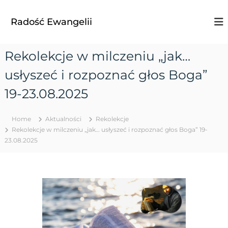
S
k
Radość Ewangelii
i
p
t
Rekolekcje w milczeniu „jak…
o
c
usłyszeć i rozpoznać głos Boga”
o
n
19-23.08.2025
t
e
Home
Aktualności
Rekolekcje
n
Rekolekcje w milczeniu „jak… usłyszeć i rozpoznać głos Boga” 19-
t
23.08.2025