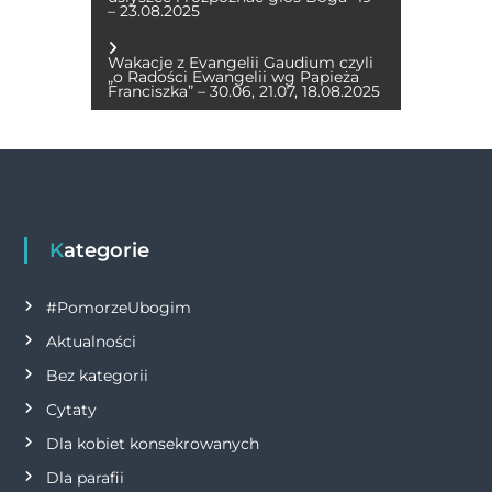
o
g
p
n
– 23.08.2025
a
o
er
p
k
Wakacje z Evangelii Gaudium czyli
w
„o Radości Ewangelii wg Papieża
k
Franciszka” – 30.06, 21.07, 18.08.2025
i
g
a
Kategorie
c
#PomorzeUbogim
j
Aktualności
a
Bez kategorii
Cytaty
w
Dla kobiet konsekrowanych
p
Dla parafii