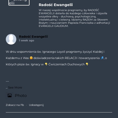
Radość Ewangelii
W naszej wspólnocie pragniemy, by RADOŚĆ
EWANGELII dotarła do każdego człowieka i ożywiła
wszystkie sfery - duchową, psychologiczną,
intelektualną i cielesną. Idziemy RAZEM za Słowem
Bożym i nauczaniem Papieża Franciszka z adhortacji
EVANGELII GAUDIUM.
Radość Ewangelii
1 week ago
W dniu wspomnienia św. Ignacego Loyoli pragniemy życzyć Każdej i
Każdemu z Was
doświadczenia takich RELACJI i towarzyszenia
, o
których pisze św. Ignacy w
Ćwiczeniach Duchowych
---
...
See More
Photo
Zobacz na Fb
·
Udostępnij