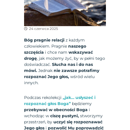
24 czerwca 2025
Bóg pragnie relacji
z każdym
człowiekiem. Pragnie
naszego
szczęścia
i chce nam
wskazywać
drogę
, jak możemy żyć, by w pełni tego
doświadczać.
Słucha nas i do nas
mówi.
Jednak
nie zawsze potrafimy
rozpoznać Jego głos,
wśród wielu
innych.
Podczas rekolekcji
„jak… usłyszeć i
rozpoznać głos Boga”
będziemy
przebywać w obecności Boga
i
wchodząc w
ciszę pustyni,
stworzymy
przestrzeń, by
uczyć się rozpoznawać
Jego głos
i
pozwolić Mu poprowadzić