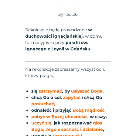
Syr 51, 26
Rekolekcje będą prowadzone
w
duchowości ignacjańskiej,
w domu
formacyjnym przy
parafii św.
Ignacego z Loyoli w Gdańsku.
Na rekolekcje zapraszamy wszystkich,
którzy pragną:
się
zatrzymać
, by
usłyszeć Boga
,
chcą Go o coś
zapytać
i chcą Go
posłuchać,
odnaleźć i przyjąć
Bożą mądrość,
pobyć w Bożej obecności,
w ciszy,
uczyć się
, jak rozpoznawać
głos
Boga, Jego obecność
i działanie
,
uczyć się
rozeznawać i