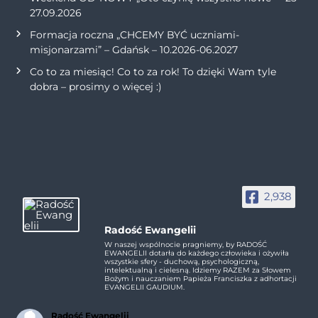
27.09.2026
Formacja roczna „CHCEMY BYĆ uczniami-
misjonarzami” – Gdańsk – 10.2026-06.2027
Co to za miesiąc! Co to za rok! To dzięki Wam tyle
dobra – prosimy o więcej :)
2,938
Radość Ewangelii
W naszej wspólnocie pragniemy, by RADOŚĆ
EWANGELII dotarła do każdego człowieka i ożywiła
wszystkie sfery - duchową, psychologiczną,
intelektualną i cielesną. Idziemy RAZEM za Słowem
Bożym i nauczaniem Papieża Franciszka z adhortacji
EVANGELII GAUDIUM.
Radość Ewangelii