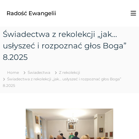
S
k
Radość Ewangelii
i
p
t
Świadectwa z rekolekcji „jak…
o
c
usłyszeć i rozpoznać głos Boga”
o
n
8.2025
t
e
Home
Świadectwa
Z rekolekcji
n
Świadectwa z rekolekcji „jak… usłyszeć i rozpoznać głos Boga”
t
8.2025