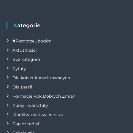
i
g
Kategorie
a
c
#PomorzeUbogim
Aktualności
j
Bez kategorii
a
Cytaty
Dla kobiet konsekrowanych
w
Dla parafii
p
Formacje Rok Dobrych Zmian
Kursy i warsztaty
i
Modlitwa wstawiennicza
s
Papież mówi
Rekolekcje