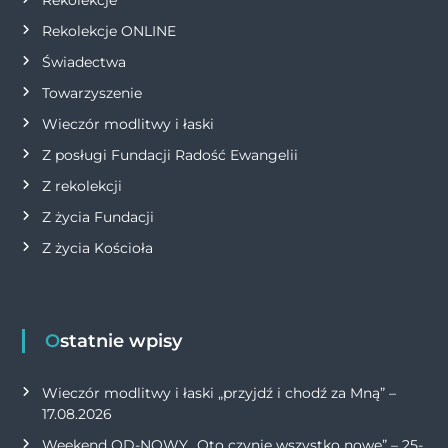
u
Rekolekcje ONLINE
Świadectwa
Towarzyszenie
Wieczór modlitwy i łaski
Z posługi Fundacji Radość Ewangelii
Z rekolekcji
Z życia Fundacji
Z życia Kościoła
Ostatnie wpisy
Wieczór modlitwy i łaski „przyjdź i chodź za Mną” –
17.08.2026
Weekend OD-NOWY „Oto czynię wszystko nowe” – 25-