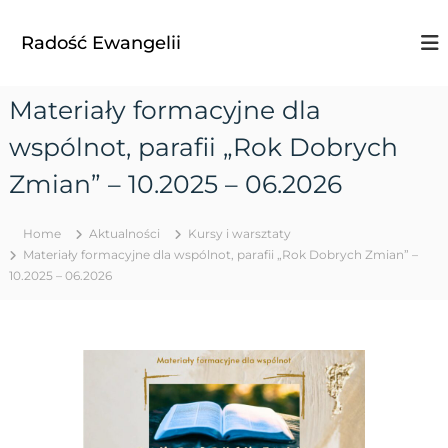
S
k
Radość Ewangelii
i
p
t
Materiały formacyjne dla
o
c
wspólnot, parafii „Rok Dobrych
o
n
Zmian” – 10.2025 – 06.2026
t
e
Home
Aktualności
Kursy i warsztaty
n
Materiały formacyjne dla wspólnot, parafii „Rok Dobrych Zmian” –
t
10.2025 – 06.2026