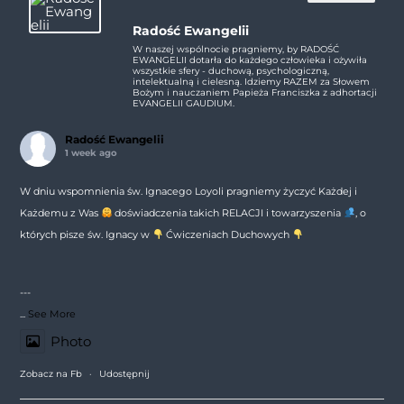
Radość Ewangelii
W naszej wspólnocie pragniemy, by RADOŚĆ
EWANGELII dotarła do każdego człowieka i ożywiła
wszystkie sfery - duchową, psychologiczną,
intelektualną i cielesną. Idziemy RAZEM za Słowem
Bożym i nauczaniem Papieża Franciszka z adhortacji
EVANGELII GAUDIUM.
Radość Ewangelii
1 week ago
W dniu wspomnienia św. Ignacego Loyoli pragniemy życzyć Każdej i
Każdemu z Was
doświadczenia takich RELACJI i towarzyszenia
, o
których pisze św. Ignacy w
Ćwiczeniach Duchowych
---
...
See More
Photo
Zobacz na Fb
·
Udostępnij