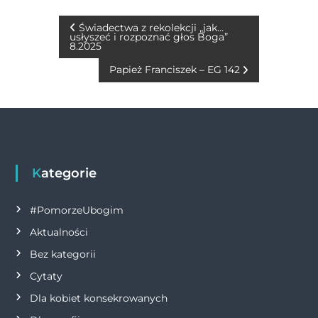
e
e
te
s
l
y
t
b
n
r
A
Li
N
Świadectwa z rekolekcji „jak…
usłyszeć i rozpoznać głos Boga”
o
g
p
n
8.2025
a
o
er
p
k
Papież Franciszek – EG 142
w
k
i
g
Kategorie
a
#PomorzeUbogim
c
Aktualności
j
Bez kategorii
Cytaty
a
Dla kobiet konsekrowanych