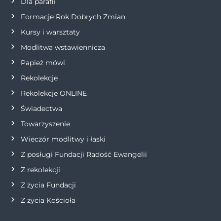
w
Dla parafii
Formacje Rok Dobrych Zmian
p
Kursy i warsztaty
i
Modlitwa wstawiennicza
s
Papież mówi
Rekolekcje
u
Rekolekcje ONLINE
Świadectwa
Towarzyszenie
Wieczór modlitwy i łaski
Z posługi Fundacji Radość Ewangelii
Z rekolekcji
Z życia Fundacji
Z życia Kościoła