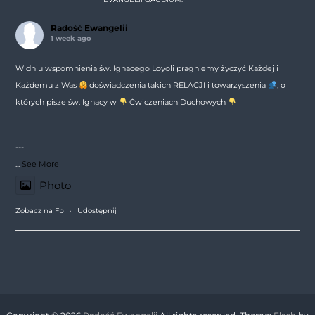
Radość Ewangelii
1 week ago
W dniu wspomnienia św. Ignacego Loyoli pragniemy życzyć Każdej i
Każdemu z Was
doświadczenia takich RELACJI i towarzyszenia
, o
których pisze św. Ignacy w
Ćwiczeniach Duchowych
---
...
See More
Photo
Zobacz na Fb
·
Udostępnij