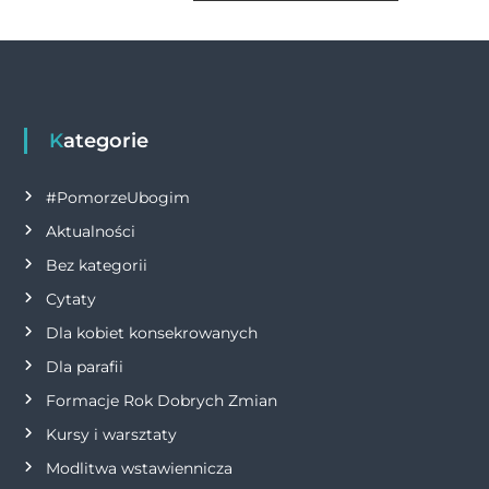
o
er
p
k
w
k
i
g
Kategorie
a
#PomorzeUbogim
Aktualności
c
Bez kategorii
j
Cytaty
Dla kobiet konsekrowanych
a
Dla parafii
w
Formacje Rok Dobrych Zmian
p
Kursy i warsztaty
Modlitwa wstawiennicza