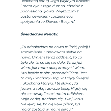
ukochaną córką. Jego pięknym dziełem
i mam być z tego dumna, chodzić z
podniesioną głową. Wyjeżdżam z
postanowieniem codziennego
spotykania ze Słowem Bożym.”
Świadectwo Renaty:
„Tu odnalazłam na nowo miłość, pokój i
zrozumienie. Odnalazłam siebie na
nowo. Umiem teraz oddzielić, to co
było złe, to co się nie dało. Teraz już
wiem, jak mam dalej kroczyć i wiem,
Kto będzie moim przewodnikiem. Jest
to mój ukochany Bóg, w Trójcy Świętej
i ukochana Maryja. I te słowa „Ja
jestem z tobą i zawsze będę. Nigdy cię
nie zostawię. Jesteś moim odbiciem.
Moja córką. Kocham cię. Twój Jezus.
Nie lękaj się, bo cię wykupiłem, tyś
moja” zostają w moim sercu.”