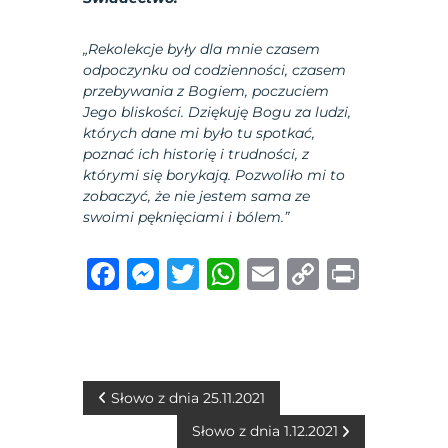
„Rekolekcje były dla mnie czasem
odpoczynku od codzienności, czasem
przebywania z Bogiem, poczuciem
Jego bliskości. Dziękuję Bogu za ludzi,
których dane mi było tu spotkać,
poznać ich historię i trudności, z
którymi się borykają. Pozwoliło mi to
zobaczyć, że nie jestem sama ze
swoimi pęknięciami i bólem.”
F
M
T
W
E
C
P
a
e
w
h
m
o
ri
c
ss
it
at
ai
p
n
e
e
te
s
l
y
t
b
n
r
A
Li
N
Słowo z dnia 25.11.2021
o
g
p
n
Słowo z dnia 1.12.2021
a