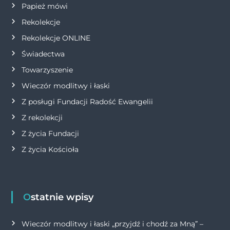
i
Papież mówi
s
Rekolekcje
Rekolekcje ONLINE
u
Świadectwa
Towarzyszenie
Wieczór modlitwy i łaski
Z posługi Fundacji Radość Ewangelii
Z rekolekcji
Z życia Fundacji
Z życia Kościoła
Ostatnie wpisy
Wieczór modlitwy i łaski „przyjdź i chodź za Mną” –