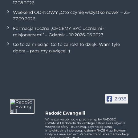
17.08.2026
Weekend OD-NOWY „Oto czynię wszystko nowe” – 25-
27.09.2026
Formacja roczna „CHCEMY BYĆ uczniami-
misjonarzami” – Gdańsk – 10.2026-06.2027
Co to za miesiąc! Co to za rok! To dzięki Wam tyle
dobra – prosimy o więcej :)
2,938
Radość Ewangelii
W naszej wspólnocie pragniemy, by RADOŚĆ
EWANGELII dotarła do każdego człowieka i ożywiła
wszystkie sfery - duchową, psychologiczną,
intelektualną i cielesną. Idziemy RAZEM za Słowem
Bożym i nauczaniem Papieża Franciszka z adhortacji
EVANGELII GAUDIUM.