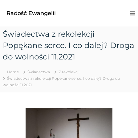
S
k
Radość Ewangelii
i
p
t
Świadectwa z rekolekcji
o
c
Popękane serce. I co dalej? Droga
o
n
do wolności 11.2021
t
e
Home
Świadectwa
Z rekolekcji
n
Świadectwa z rekolekcji Popękane serce. I co dalej? Droga do
t
wolności 11.2021