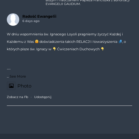
Bożym i nauczaniem Papieża Franciszka z adhortacji
EVANGELII GAUDIUM.
Radość Ewangelii
6 days ago
W dniu wspomnienia św. Ignacego Loyoli pragniemy życzyć Każdej i
Każdemu z Was
doświadczenia takich RELACJI i towarzyszenia
, o
których pisze św. Ignacy w
Ćwiczeniach Duchowych
---
...
See More
Photo
Zobacz na Fb
·
Udostępnij