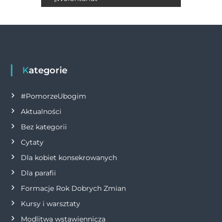
w
k
i
g
a
Kategorie
c
#PomorzeUbogim
j
Aktualności
Bez kategorii
a
Cytaty
w
Dla kobiet konsekrowanych
Dla parafii
p
Formacje Rok Dobrych Zmian
i
Kursy i warsztaty
Modlitwa wstawiennicza