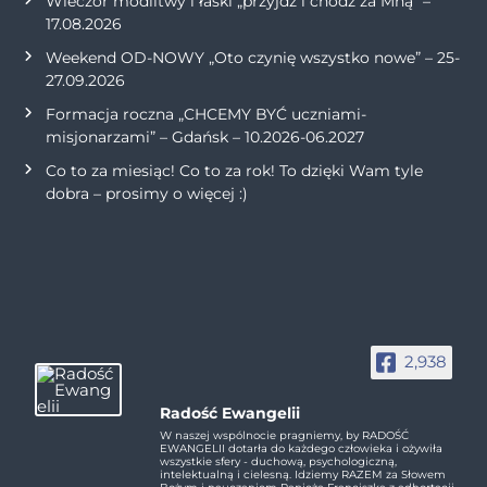
Wieczór modlitwy i łaski „przyjdź i chodź za Mną” –
17.08.2026
Weekend OD-NOWY „Oto czynię wszystko nowe” – 25-
27.09.2026
Formacja roczna „CHCEMY BYĆ uczniami-
misjonarzami” – Gdańsk – 10.2026-06.2027
Co to za miesiąc! Co to za rok! To dzięki Wam tyle
dobra – prosimy o więcej :)
2,938
Radość Ewangelii
W naszej wspólnocie pragniemy, by RADOŚĆ
EWANGELII dotarła do każdego człowieka i ożywiła
wszystkie sfery - duchową, psychologiczną,
intelektualną i cielesną. Idziemy RAZEM za Słowem