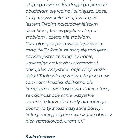
długiego czasu.
Już drugiego poranka
obudziłam się wolna i silniejsza. Boże,
to Ty przywróciłeś moją wiarę, że
jestem Twoim najcudowniejszym
dzieckiem, bez względu na to, co
zrobiłam i czego nie zrobiłam.
Poczułam, że już zawsze będziesz ze
mną, że Ty Panie ze mną się radujesz i
zawsze
jesteś ze mną. Ty Panie,
umierając na krzyżu wybaczyłeś i
odkupiłeś wszystkie moje winy. Boże
dzięki Tobie wierzę znowu, że jestem w
sam ram: krucha, delikatna ale
kompletna i wartościowa. Panie ufam,
że odcinasz ode mnie wszystkie
uschnięte korzenie i pędy dla mojego
dobra. To ty znasz wszystkie barwy i
kolory mojego życia i wiesz, jaki obraz z
nich namalować. Ufam Ci.”
Świadectwo: