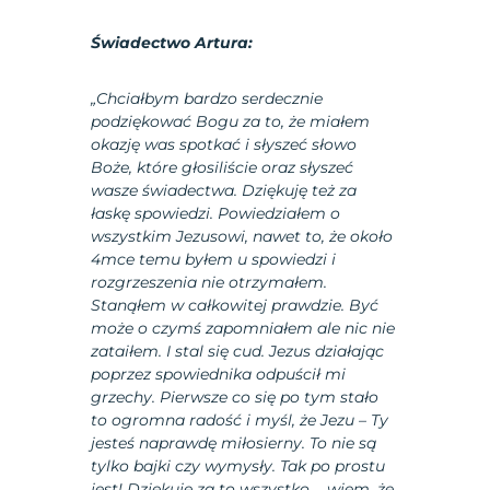
Świadectwo Artura:
„Chciałbym bardzo serdecznie
podziękować Bogu za to, że miałem
okazję was spotkać i słyszeć słowo
Boże, które głosiliście oraz słyszeć
wasze świadectwa. Dziękuję też za
łaskę spowiedzi. Powiedziałem o
wszystkim Jezusowi, nawet to, że około
4mce temu byłem u spowiedzi i
rozgrzeszenia nie otrzymałem.
Stanąłem w całkowitej prawdzie. Być
może o czymś zapomniałem ale nic nie
zataiłem. I stal się cud. Jezus działając
poprzez spowiednika odpuścił mi
grzechy. Pierwsze co się po tym stało
to ogromna radość i myśl, że Jezu – Ty
jesteś naprawdę miłosierny. To nie są
tylko bajki czy wymysły. Tak po prostu
jest! Dziękuję za to wszystko…. wiem, że