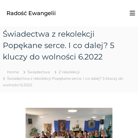
S
k
Radość Ewangelii
i
p
t
Świadectwa z rekolekcji
o
c
Popękane serce. I co dalej? 5
o
n
kluczy do wolności 6.2022
t
e
Home
Świadectwa
Z rekolekcji
n
Świadectwa z rekolekcji Popękane serce. I co dalej? 5 kluczy do
t
wolności 6.2022