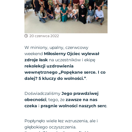
20 czerwca 2022
W miniony, upalny, czerwcowy
weekend
Miłosierny Ojciec wylewał
zdroje łask
na uczestników i ekipę
rekolekcji uzdrowienia
wewnętrznego „Popękane serce. I co
dalej? 5 kluczy do wolności.”
.
Doświadczaliśmy
Jego prawdziwej
obecności
, tego, że
zawsze na nas
czeka
i
pragnie wolności naszych serc
.
Popłynęło wiele łez wzruszenia, ale i
głębokiego oczyszczenia.