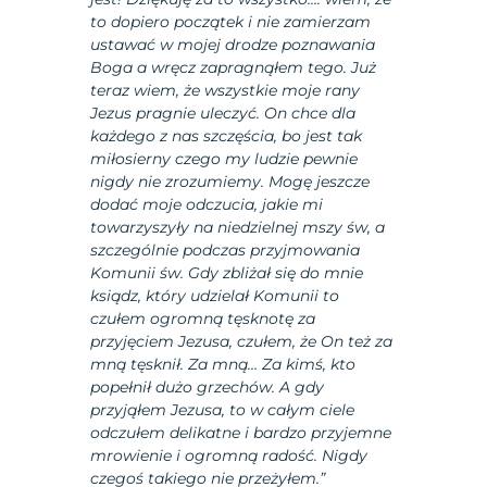
to dopiero początek i nie zamierzam
ustawać w mojej drodze poznawania
Boga a wręcz zapragnąłem tego. Już
teraz wiem, że wszystkie moje rany
Jezus pragnie uleczyć. On chce dla
każdego z nas szczęścia, bo jest tak
miłosierny czego my ludzie pewnie
nigdy nie zrozumiemy. Mogę jeszcze
dodać moje odczucia, jakie mi
towarzyszyły na niedzielnej mszy św, a
szczególnie podczas przyjmowania
Komunii św. Gdy zbliżał się do mnie
ksiądz, który udzielał Komunii to
czułem ogromną tęsknotę za
przyjęciem Jezusa, czułem, że On też za
mną tęsknił. Za mną… Za kimś, kto
popełnił dużo grzechów. A gdy
przyjąłem Jezusa, to w całym ciele
odczułem delikatne i bardzo przyjemne
mrowienie i ogromną radość. Nigdy
czegoś takiego nie przeżyłem.”