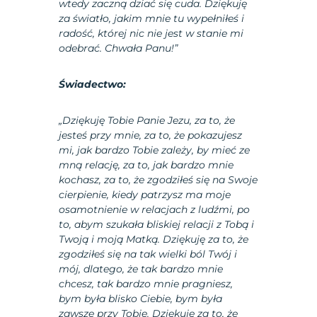
wtedy zaczną dziać się cuda. Dziękuję
za światło, jakim mnie tu wypełniłeś i
radość, której nic nie jest w stanie mi
odebrać. Chwała Panu!”
Świadectwo:
„Dziękuję Tobie Panie Jezu, za to, że
jesteś przy mnie, za to, że pokazujesz
mi, jak bardzo Tobie zależy, by mieć ze
mną relację, za to, jak bardzo mnie
kochasz, za to, że zgodziłeś się na Swoje
cierpienie, kiedy patrzysz ma moje
osamotnienie w relacjach z ludźmi, po
to, abym szukała bliskiej relacji z Tobą i
Twoją i moją Matką. Dziękuję za to, że
zgodziłeś się na tak wielki ból Twój i
mój, dlatego, że tak bardzo mnie
chcesz, tak bardzo mnie pragniesz,
bym była blisko Ciebie, bym była
zawsze przy Tobie. Dziękuję za to, że