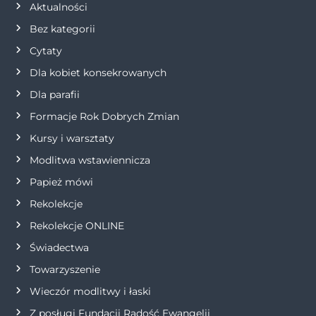
Aktualności
c
Bez kategorii
j
Cytaty
Dla kobiet konsekrowanych
a
Dla parafii
w
Formacje Rok Dobrych Zmian
p
Kursy i warsztaty
Modlitwa wstawiennicza
i
Papież mówi
s
Rekolekcje
Rekolekcje ONLINE
u
Świadectwa
Towarzyszenie
Wieczór modlitwy i łaski
Z posługi Fundacji Radość Ewangelii