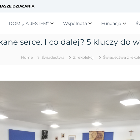
ASZE DZIAŁANIA
DOM „JA JESTEM”
Wspólnota
Fundacja
Ś
ne serce. I co dalej? 5 kluczy do wo
Home
Świadectwa
Z rekolekcji
Świadectwa z rekole