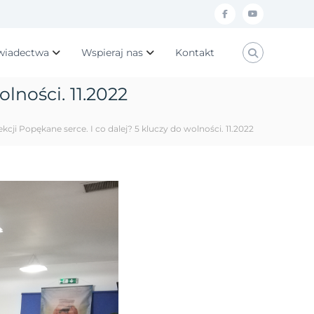
f
y
a
o
wiadectwa
Wspieraj nas
Kontakt
c
u
e
t
lności. 11.2022
b
u
o
b
kcji Popękane serce. I co dalej? 5 kluczy do wolności. 11.2022
o
e
k