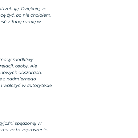
trzebuję. Dziękuję, że
hcę żyć, bo nie chciałem.
 iść z Tobą ramię w
ki mocy modlitwy
elacji, osoby. Ale
 nowych obszarach,
ie z nadmiernego
i walczyć w autorytecie
zyjaźni spędzonej w
rcu za to zaproszenie.