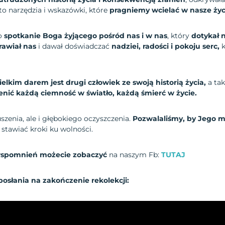
 to narzędzia i wskazówki, które
pragniemy wcielać w nasze życ
ło
spotkanie Boga żyjącego pośród nas i w nas
, który
dotykał 
rawiał nas
i dawał doświadczać
nadziei, radości i pokoju serc,
k
ielkim darem jest drugi człowiek ze swoją historią życia,
a tak
enić każdą ciemność w światło, każdą śmierć w życie.
szenia, ale i głębokiego oczyszczenia.
Pozwalaliśmy, by Jego m
k stawiać kroki ku wolności.
 wspomnień możecie zobaczyć
na naszym Fb:
TUTAJ
posłania na zakończenie rekolekcji: