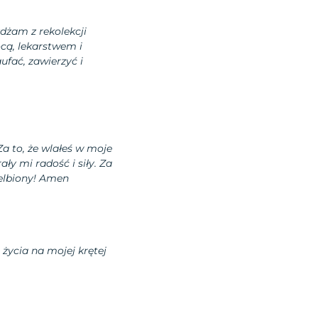
dżam z rekolekcji
cą, lekarstwem i
fać, zawierzyć i
Za to, że wlałeś w moje
ały mi radość i siły. Za
ielbiony! Amen
o życia na mojej krętej