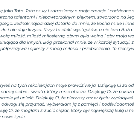
ię jako Tata. Tata czuły i zatroskany o moje emocje i codzienne 
arzona talentami i niepowtarzalnym pięknem, stworzona na J
cego. Jednak najbardziej dotarło do mnie, że kocha mnie i inn
 zło i nie daje krzyża. Krzyż to efekt występków, a nie kara Boża
woją miłość, miłość miłosierną, abym była wolna i aby moja wo
niająca dla innych. Bóg przekonał mnie, że w każdej sytuacji, z
spółprzeżywa i spieszy z mocą miłości i przebaczenia. To rzeczy
kryłeś na tych rekolekcjach moje prawdziwe ja. Dziękuję Ci za 
amej siebie i świata, który mnie otacza. Dziękuję Ci, że pokaz
 stanie jej unieść. Dziękuję Ci, że pierwszy raz w życiu wydobyłe
m odwagi się przyznać, wybierałam ją z pamięci i podświadomo
kuję Ci, że mogłam zrzucić ciężar, który był największą kulą u m
a nowe życie.