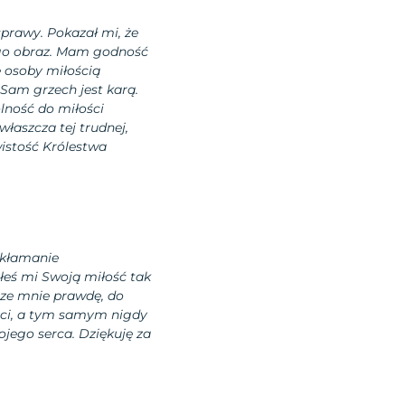
sprawy. Pokazał mi, że
ego obraz. Mam godność
e osoby miłością
. Sam grzech jest karą.
lność do miłości
właszcza tej trudnej,
wistość Królestwa
odkłamanie
ałeś mi Swoją miłość tak
ś ze mnie prawdę, do
ści, a tym samym nigdy
ojego serca. Dziękuję za