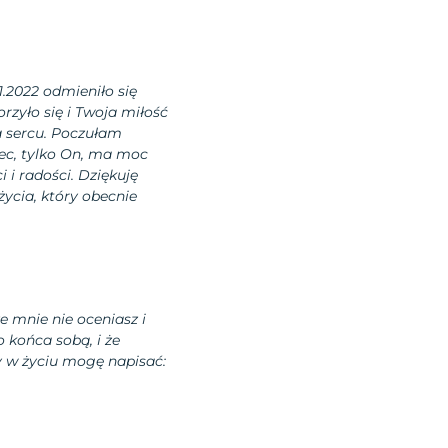
1.2022 odmieniło się
rzyło się i Twoja miłość
na sercu. Poczułam
iec, tylko On, ma moc
 i radości. Dziękuję
ycia, który obecnie
e mnie nie oceniasz i
o końca sobą, i że
zy w życiu mogę napisać: