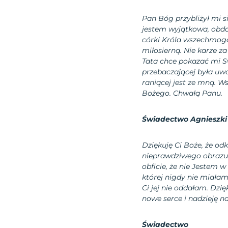
Pan Bóg przybliżył mi s
jestem wyjątkowa, obd
córki Króla wszechmogą
miłosierną. Nie karze za
Tata chce pokazać mi S
przebaczającej była uwal
raniącej jest ze mną. W
Bożego. Chwałą Panu.
Świadectwo Agnieszki
Dziękuję Ci Boże, że od
nieprawdziwego obrazu s
obficie, że nie Jestem w
której nigdy nie miała
Ci jej nie oddałam. Dzię
nowe serce i nadzieję n
Świadectwo