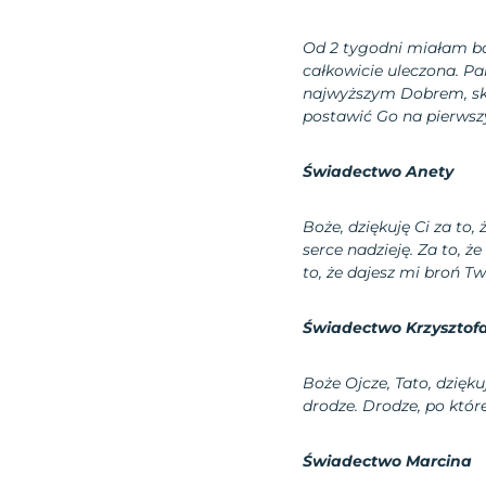
Od 2 tygodni miałam ból
całkowicie uleczona. Pa
najwyższym Dobrem, ska
postawić Go na pierwszy
Świadectwo Anety
Boże, dziękuję Ci za to,
serce nadzieję. Za to, ż
to, że dajesz mi broń 
Świadectwo Krzysztof
Boże Ojcze, Tato, dziękuj
drodze. Drodze, po któ
Świadectwo Marcina