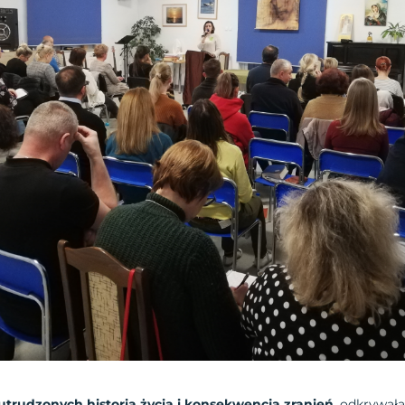
 utrudzonych historią życia i konsekwencją zranień
, odkrywał