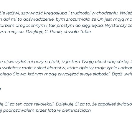
e lędźwi, sztywność kręgosłupa i trudności w chodzeniu. Wyjeż
n dał mi to doświadczenie, bym zrozumiała, że On jest moją mo
rbem drogocennym i tak prostym do sięgnięcia. Wystarczy zau
m miejscu. Dziękuję Ci Panie, chwała Tobie.
 że otworzyłeś mi oczy na fakt, iż jestem Twoją ukochaną córką. 
e uwalniasz mnie z sieci kłamstw, które oplotły moje życie i odebr
Twojego Słowa, którym mogę zwyciężać swoje słabości. Bądź uw
a
ę Ci za ten czas rekolekcji. Dziękuję Ci za to, że zapaliłeś światł
rej podróżowałem przez lata w ciemnościach.