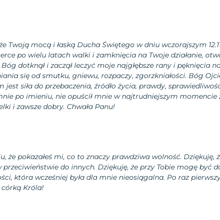
 ,że Twoją mocą i łaską Ducha Świętego w dniu wczorajszym 12.1
erce po wielu latach walki i zamknięcia na Twoje działanie, otwo
n Bóg dotknął i zaczął leczyć moje najgłębsze rany i pęknięcia 
ania się od smutku, gniewu, rozpaczy, zgorzkniałości. Bóg Ojc
 jest siła do przebaczenia, źródło życia, prawdy, sprawiedliwości
nie po imieniu, nie opuścił mnie w najtrudniejszym momencie ż
lki i zawsze dobry. Chwała Panu!
iu, że pokazałeś mi, co to znaczy prawdziwa wolność. Dziękuję, ż
w przeciwieństwie do innych. Dziękuję, że przy Tobie mogę być d
ści, która wcześniej była dla mnie nieosiągalna. Po raz pierws
 córką Króla!