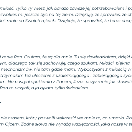
miłość. Tylko Ty wiesz, jak bardzo zawsze jej potrzebowałem i po
zwoliłeś mi jeszcze być na tej ziemi. Dziękuję, że sprawiłeś, że c
łeś mnie na Swoich rękach. Dziękuję, że sprawiłeś, że teraz chcę
ił mnie Pan. Czułam, że są dla mnie. Tu się dowiedziałam, dzię
ym, dlaczego tak się zachowuję, czego szukam. Miłości, piękna, r
 mechanizmów, nie tam gdzie mam. Wybaczyłam z miłością w
trzymałam też uleczenie z uzależniającego i zabierającego życ
m. Na pustyni spotkania z Panem, Jezus uczył mnie jak stawać 
an to uczynił, a ja byłam tylko świadkiem.
y
mnie czasem, który pozwolił wskrzesić we mnie to, co umarło. Pr
em Ojcem. Żadne słowa nie wyrażą wdzięczności, jaką noszę w se