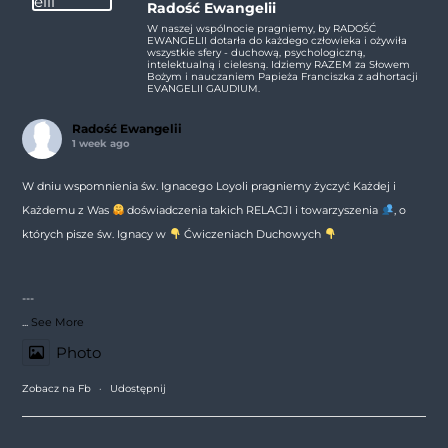
Radość Ewangelii
W naszej wspólnocie pragniemy, by RADOŚĆ
EWANGELII dotarła do każdego człowieka i ożywiła
wszystkie sfery - duchową, psychologiczną,
intelektualną i cielesną. Idziemy RAZEM za Słowem
Bożym i nauczaniem Papieża Franciszka z adhortacji
EVANGELII GAUDIUM.
Radość Ewangelii
1 week ago
W dniu wspomnienia św. Ignacego Loyoli pragniemy życzyć Każdej i
Każdemu z Was
doświadczenia takich RELACJI i towarzyszenia
, o
których pisze św. Ignacy w
Ćwiczeniach Duchowych
---
...
See More
Photo
Zobacz na Fb
·
Udostępnij