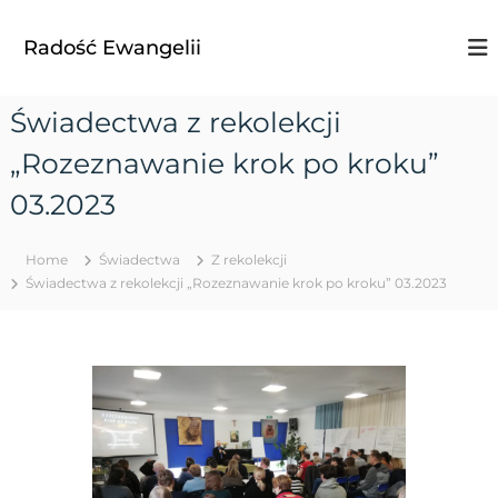
S
k
Radość Ewangelii
i
p
t
Świadectwa z rekolekcji
o
c
„Rozeznawanie krok po kroku”
o
n
03.2023
t
e
Home
Świadectwa
Z rekolekcji
n
Świadectwa z rekolekcji „Rozeznawanie krok po kroku” 03.2023
t