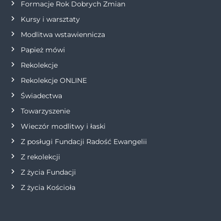
w
Formacje Rok Dobrych Zmian
p
Kursy i warsztaty
Modlitwa wstawiennicza
i
Papież mówi
s
Rekolekcje
Rekolekcje ONLINE
u
Świadectwa
Towarzyszenie
Wieczór modlitwy i łaski
Z posługi Fundacji Radość Ewangelii
Z rekolekcji
Z życia Fundacji
Z życia Kościoła