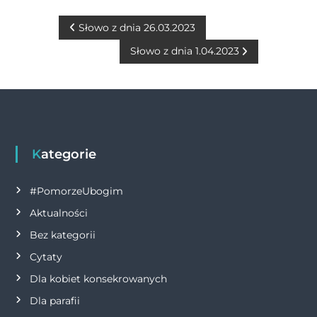
e
e
te
s
l
y
t
b
n
r
A
Li
N
Słowo z dnia 26.03.2023
o
g
p
n
Słowo z dnia 1.04.2023
a
o
er
p
k
w
k
i
g
Kategorie
a
#PomorzeUbogim
Aktualności
c
Bez kategorii
j
Cytaty
Dla kobiet konsekrowanych
a
Dla parafii