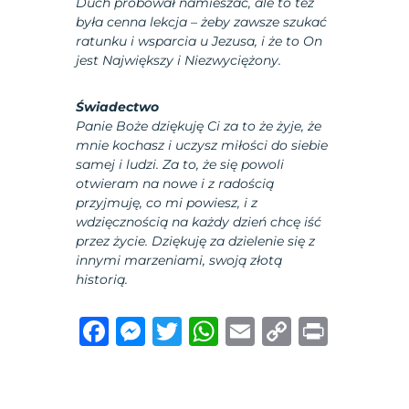
Duch próbował namieszać, ale to też
była cenna lekcja – żeby zawsze szukać
ratunku i wsparcia u Jezusa, i że to On
jest Największy i Niezwyciężony.
Świadectwo
Panie Boże dziękuję Ci za to że żyje, że
mnie kochasz i uczysz miłości do siebie
samej i ludzi. Za to, że się powoli
otwieram na nowe i z radością
przyjmuję, co mi powiesz, i z
wdzięcznością na każdy dzień chcę iść
przez życie. Dziękuję za dzielenie się z
innymi marzeniami, swoją złotą
historią.
F
M
T
W
E
C
P
a
e
w
h
m
o
ri
c
ss
it
at
ai
p
n