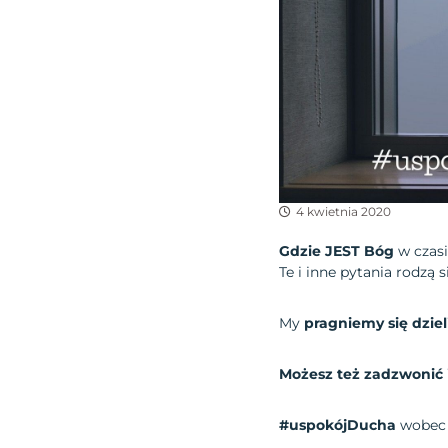
4 kwietnia 2020
Gdzie JEST Bóg
w czas
Te i inne pytania rodzą 
My
pragniemy się dzie
Możesz też zadzwonić
#uspokójDucha
wobec