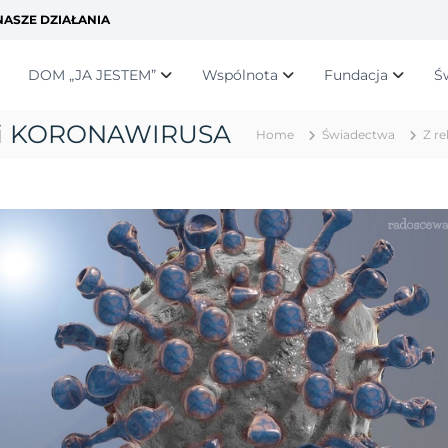
ASZE DZIAŁANIA
DOM „JA JESTEM”
Wspólnota
Fundacja
Ś
mii KORONAWIRUSA
Home
Świadectwa
Z re