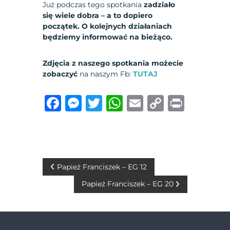
Już podczas tego spotkania
zadziało
się wiele dobra – a to dopiero
początek. O kolejnych działaniach
będziemy informować na bieżąco.
Zdjęcia z naszego spotkania
możecie
zobaczyć
na naszym Fb:
TUTAJ
F
M
T
W
E
C
P
a
e
w
h
m
o
ri
c
ss
it
at
ai
p
n
e
e
te
s
l
y
t
b
n
r
A
Li
N
Papież Franciszek – EG 12
o
g
p
n
Papież Franciszek – EG 20
a
o
er
p
k
w
k