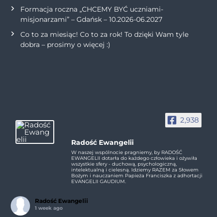
Formacja roczna „CHCEMY BYĆ uczniami-
misjonarzami” – Gdańsk – 10.2026-06.2027
Co to za miesiąc! Co to za rok! To dzięki Wam tyle
dobra – prosimy o więcej :)
2,938
Radość Ewangelii
W naszej wspólnocie pragniemy, by RADOŚĆ
EWANGELII dotarła do każdego człowieka i ożywiła
wszystkie sfery - duchową, psychologiczną,
intelektualną i cielesną. Idziemy RAZEM za Słowem
Bożym i nauczaniem Papieża Franciszka z adhortacji
EVANGELII GAUDIUM.
Radość Ewangelii
1 week ago