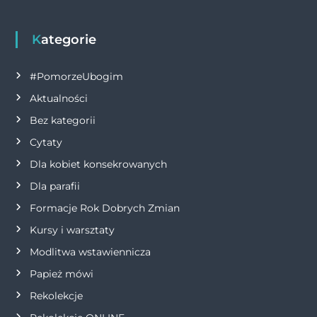
i
g
Kategorie
a
#PomorzeUbogim
Aktualności
c
Bez kategorii
j
Cytaty
Dla kobiet konsekrowanych
a
Dla parafii
w
Formacje Rok Dobrych Zmian
p
Kursy i warsztaty
Modlitwa wstawiennicza
i
Papież mówi
s
Rekolekcje