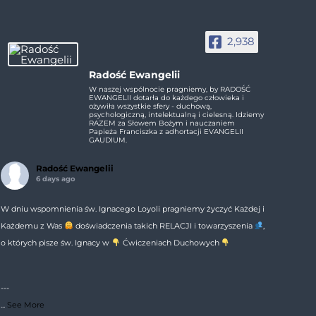
2,938
Radość Ewangelii
W naszej wspólnocie pragniemy, by RADOŚĆ
EWANGELII dotarła do każdego człowieka i
ożywiła wszystkie sfery - duchową,
psychologiczną, intelektualną i cielesną. Idziemy
RAZEM za Słowem Bożym i nauczaniem
Papieża Franciszka z adhortacji EVANGELII
GAUDIUM.
Radość Ewangelii
6 days ago
W dniu wspomnienia św. Ignacego Loyoli pragniemy życzyć Każdej i
Każdemu z Was
doświadczenia takich RELACJI i towarzyszenia
,
o których pisze św. Ignacy w
Ćwiczeniach Duchowych
---
...
See More