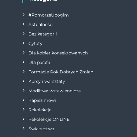
g
#PomorzeUbogim
a
Aktualności
Bez kategorii
c
Cytaty
j
Dla kobiet konsekrowanych
Dla parafii
a
Formacje Rok Dobrych Zmian
w
Kursy i warsztaty
Modlitwa wstawiennicza
p
Papież mówi
i
Rekolekcje
s
Rekolekcje ONLINE
Świadectwa
u