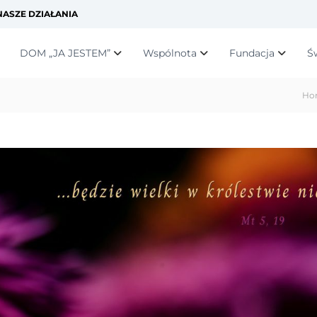
ASZE DZIAŁANIA
DOM „JA JESTEM”
Wspólnota
Fundacja
Ś
Ho