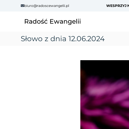
S
biuro@radoscewangelii.pl
WESPRZYJ N
k
i
Radość Ewangelii
p
t
o
Słowo z dnia 12.06.2024
c
o
n
t
e
n
t