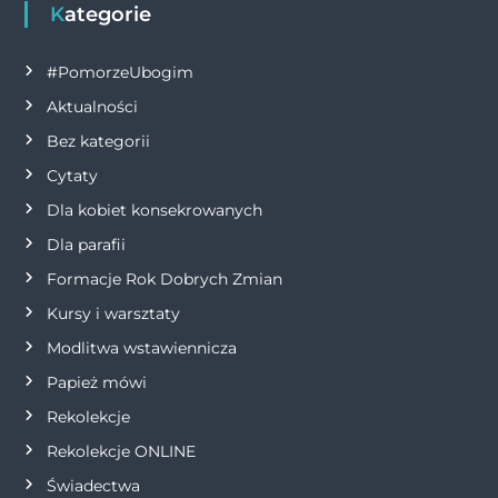
g
Kategorie
a
#PomorzeUbogim
Aktualności
c
Bez kategorii
j
Cytaty
Dla kobiet konsekrowanych
a
Dla parafii
w
Formacje Rok Dobrych Zmian
p
Kursy i warsztaty
Modlitwa wstawiennicza
i
Papież mówi
s
Rekolekcje
Rekolekcje ONLINE
u
Świadectwa