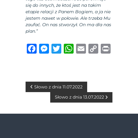
się do innych, że ktoś jest na takim
etapie relacji z Panem Bogiem, a ja nie
jestem nawet w połowie. Ale trzeba Mu
zaufać. On nas stworzył. On ma dla nas
plan.”
F
M
T
W
E
C
P
a
e
w
h
m
o
ri
c
ss
it
at
ai
p
n
e
e
te
s
l
y
t
b
n
r
A
Li
N
Słowo z dnia 11.07.2022
o
g
p
n
Słowo z dnia 13.07.2022
a
o
er
p
k
w
k
i