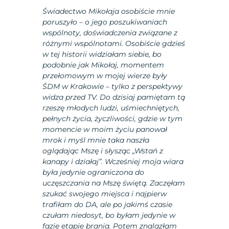
Świadectwo Mikołaja osobiście mnie
poruszyło – o jego poszukiwaniach
wspólnoty, doświadczenia związane z
różnymi wspólnotami. Osobiście gdzieś
w tej historii widziałam siebie, bo
podobnie jak Mikołaj, momentem
przełomowym w mojej wierze były
ŚDM w Krakowie – tylko z perspektywy
widza przed TV. Do dzisiaj pamiętam tą
rzeszę młodych ludzi, uśmiechniętych,
pełnych życia, życzliwości, gdzie w tym
momencie w moim życiu panował
mrok i myśl mnie taka naszła
oglądając Mszę i słysząc „Wstań z
kanapy i działaj”. Wcześniej moja wiara
była jedynie ograniczona do
uczęszczania na Mszę świętą. Zaczęłam
szukać swojego miejsca i najpierw
trafiłam do DA, ale po jakimś czasie
czułam niedosyt, bo byłam jedynie w
fazie etapie brania. Potem znalazłam