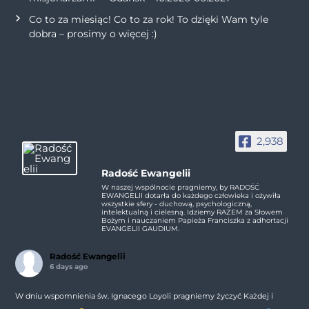
Co to za miesiąc! Co to za rok! To dzięki Wam tyle
dobra – prosimy o więcej :)
2,938
Radość Ewangelii
W naszej wspólnocie pragniemy, by RADOŚĆ
EWANGELII dotarła do każdego człowieka i ożywiła
wszystkie sfery - duchową, psychologiczną,
intelektualną i cielesną. Idziemy RAZEM za Słowem
Bożym i nauczaniem Papieża Franciszka z adhortacji
EVANGELII GAUDIUM.
Radość Ewangelii
6 days ago
W dniu wspomnienia św. Ignacego Loyoli pragniemy życzyć Każdej i