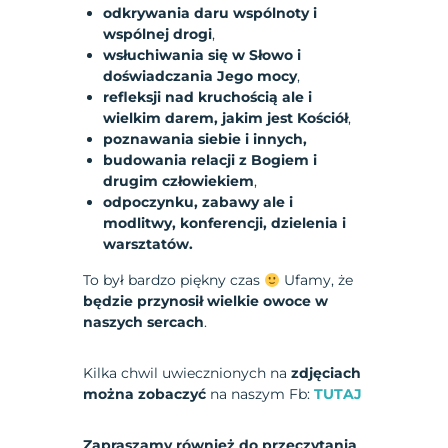
odkrywania daru wspólnoty i
wspólnej drogi
,
wsłuchiwania się w Słowo i
doświadczania Jego mocy
,
refleksji nad kruchością ale i
wielkim darem, jakim jest Kościół
,
poznawania siebie i innych,
budowania relacji z Bogiem i
drugim człowiekiem
,
odpoczynku, zabawy ale i
modlitwy, konferencji, dzielenia i
warsztatów.
To był bardzo piękny czas
Ufamy, że
będzie przynosił wielkie owoce w
naszych sercach
.
Kilka chwil uwiecznionych na
zdjęciach
można zobaczyć
na naszym Fb:
TUTAJ
Zapraszamy również do przeczytania