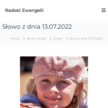
S
k
Radość Ewangelii
i
p
t
Słowo z dnia 13.07.2022
o
c
o
Home
Słowo na dziś
Cytaty
Słowo z dnia 13.07.2022
n
t
e
n
t