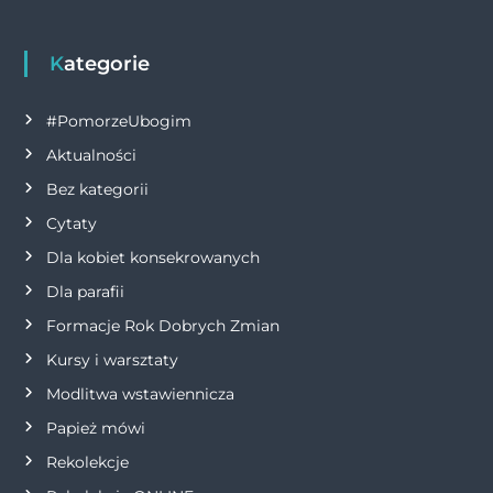
g
Kategorie
a
#PomorzeUbogim
c
Aktualności
j
Bez kategorii
Cytaty
a
Dla kobiet konsekrowanych
w
Dla parafii
Formacje Rok Dobrych Zmian
p
Kursy i warsztaty
i
Modlitwa wstawiennicza
s
Papież mówi
Rekolekcje
u