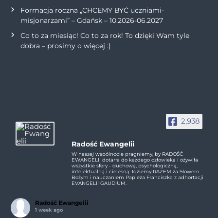
Formacja roczna „CHCEMY BYĆ uczniami-
misjonarzami” – Gdańsk – 10.2026-06.2027
Co to za miesiąc! Co to za rok! To dzięki Wam tyle
dobra – prosimy o więcej :)
2,938
Radość Ewangelii
W naszej wspólnocie pragniemy, by RADOŚĆ
EWANGELII dotarła do każdego człowieka i ożywiła
wszystkie sfery - duchową, psychologiczną,
intelektualną i cielesną. Idziemy RAZEM za Słowem
Bożym i nauczaniem Papieża Franciszka z adhortacji
EVANGELII GAUDIUM.
Radość Ewangelii
1 week ago