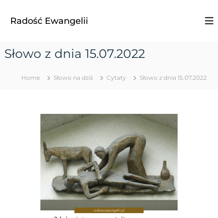
S
k
Radość Ewangelii
i
p
t
Słowo z dnia 15.07.2022
o
c
o
Home
Słowo na dziś
Cytaty
Słowo z dnia 15.07.2022
n
t
e
n
t