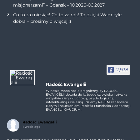
misjonarzami” – Gdańsk – 10.2026-06.2027
Co to za miesiąc! Co to za rok! To dzięki Wam tyle
dobra – prosimy o więcej :)
2,938
Radość Ewangelii
W naszej wspólnocie pragniemy, by RADOŚĆ
EWANGELII dotarła do każdego człowieka i ożywiła
wszystkie sfery - duchową, psychologiczną,
intelektualną i cielesną. Idziemy RAZEM za Słowem
Bożym i nauczaniem Papieża Franciszka z adhortacji
EVANGELII GAUDIUM.
Radość Ewangelii
1 week ago
W dniu wspomnienia św. Ignacego Loyoli pragniemy życzyć Każdej i