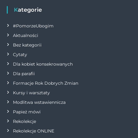
g
Kategorie
a
#PomorzeUbogim
Aktualności
c
Bez kategorii
j
Cytaty
Dla kobiet konsekrowanych
a
Dla parafii
w
Formacje Rok Dobrych Zmian
p
Kursy i warsztaty
Modlitwa wstawiennicza
i
Papież mówi
s
Rekolekcje
Rekolekcje ONLINE
u