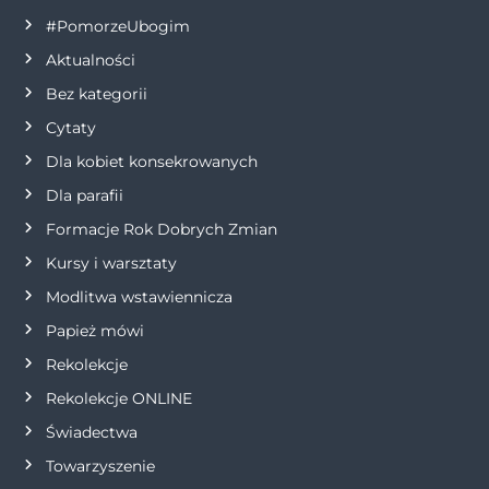
a
#PomorzeUbogim
Aktualności
c
Bez kategorii
j
Cytaty
Dla kobiet konsekrowanych
a
Dla parafii
w
Formacje Rok Dobrych Zmian
p
Kursy i warsztaty
Modlitwa wstawiennicza
i
Papież mówi
s
Rekolekcje
Rekolekcje ONLINE
u
Świadectwa
Towarzyszenie