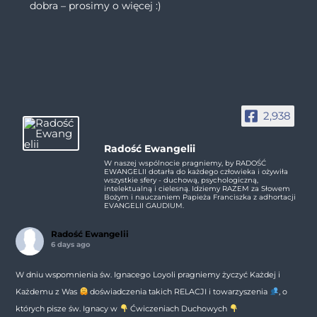
dobra – prosimy o więcej :)
2,938
Radość Ewangelii
W naszej wspólnocie pragniemy, by RADOŚĆ
EWANGELII dotarła do każdego człowieka i ożywiła
wszystkie sfery - duchową, psychologiczną,
intelektualną i cielesną. Idziemy RAZEM za Słowem
Bożym i nauczaniem Papieża Franciszka z adhortacji
EVANGELII GAUDIUM.
Radość Ewangelii
6 days ago
W dniu wspomnienia św. Ignacego Loyoli pragniemy życzyć Każdej i
Każdemu z Was
doświadczenia takich RELACJI i towarzyszenia
, o
których pisze św. Ignacy w
Ćwiczeniach Duchowych