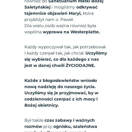
również do
Sanktuarium Matki Bożej
Saletyńskiej
i mogliśmy
odkrywać
tajemnice objawień Maryi,
które
przybliżył nam o. Paweł.
Dla wielu osób ważna również była
wspólna
wyprawa na Westerplatte.
Każdy wypoczywał tak, jak potrzebował.
I każdy czerpał tak, jak chciał.
Uczyliśmy
się wybierać, co dla każdego z nas
jest w danej chwili ŻYCIODAJNE.
Każde z błogosławieństw wniosło
nową nadzieję do naszego życia.
Uczyliśmy się je przyjmować, by w
codzienności czerpać z ich mocy i
Bożej obietnicy.
Był także
czas zabawy i ważnych
rozmów
przy
ognisku, szaleństwa