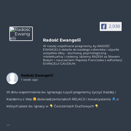
2,938
Radość Ewangelii
W naszej wspólnocie pragniemy, by RADOŚĆ
EWANGELII dotarła do każdego człowieka i ożywiła
wszystkie sfery - duchową, psychologiczną,
intelektualną i cielesną. Idziemy RAZEM za Słowem
Bożym i nauczaniem Papieża Franciszka z adhortacji
EVANGELII GAUDIUM.
Radość Ewangelii
1 week ago
W dniu wspomnienia św. Ignacego Loyoli pragniemy życzyć Każdej i
Każdemu z Was
doświadczenia takich RELACJI i towarzyszenia
, o
których pisze św. Ignacy w
Ćwiczeniach Duchowych
---