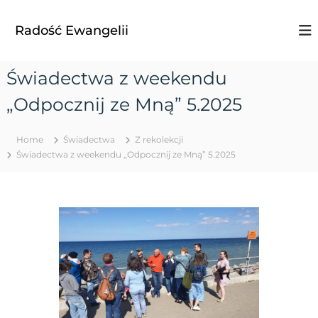
S
k
Radość Ewangelii
i
p
t
Świadectwa z weekendu
o
c
„Odpocznij ze Mną” 5.2025
o
n
t
Home
Świadectwa
Z rekolekcji
e
Świadectwa z weekendu „Odpocznij ze Mną” 5.2025
n
t