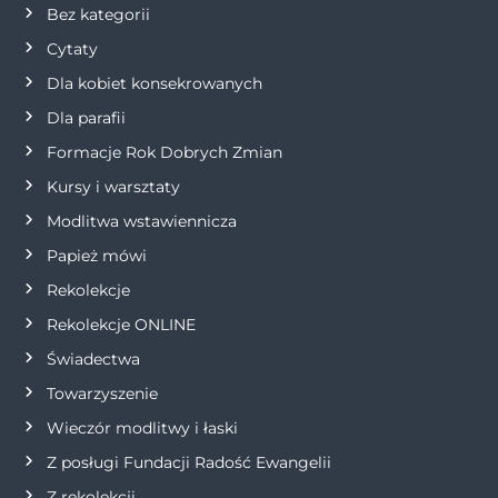
Bez kategorii
j
Cytaty
Dla kobiet konsekrowanych
a
Dla parafii
w
Formacje Rok Dobrych Zmian
p
Kursy i warsztaty
Modlitwa wstawiennicza
i
Papież mówi
s
Rekolekcje
Rekolekcje ONLINE
u
Świadectwa
Towarzyszenie
Wieczór modlitwy i łaski
Z posługi Fundacji Radość Ewangelii
Z rekolekcji